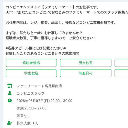
コンビニエンスストア【ファミリーマート】のお仕事です。
★:*:・°あなたとコンビに♪でおなじみのファミリーマートでのスタッフ募集☆:
お仕事内容は、レジ、接客、品出し、掃除などコンビニ業務全般です。
まずは、私たちと一緒にお仕事してみませんか？
経験者大歓迎、丁寧に指導しますので、ご安心ください！
■応募アピール欄にぜひ記載ください■
経験したことのあるコンビニ名とその就業期間
経験者優遇
男女歓迎
学生歓迎
制服貸与
ファミリーマート高尾駅南店
コンビニスタッフ
2026年06月07日(日) 22:00～30:00
休憩:26:00～27:00
残業なし
募集人数 1人