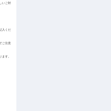
しいご対
記入くだ
でご注意
ります。