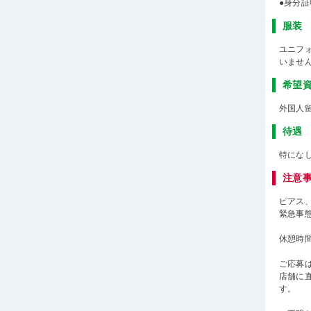
●身分
服装
ユニフ
いませ
希望
外国人
待遇
特にな
注意
ピアス
緊急事
休憩時
ご応募
店舗に
す。