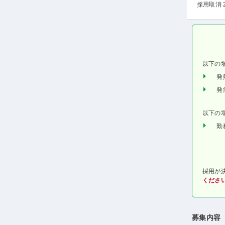
採用取消 
以下の
発
発
以下の
勤
採用が
くださ
募集内容