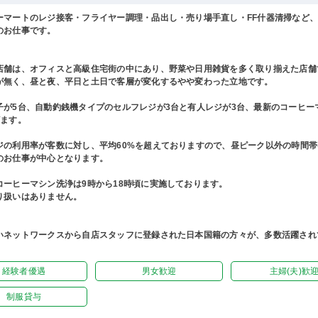
ーマートのレジ接客・フライヤー調理・品出し・売り場手直し・FF什器清掃など
のお仕事です。
店舗は、オフィスと高級住宅街の中にあり、野菜や日用雑貨を多く取り揃えた店舗
が無く、昼と夜、平日と土日で客層が変化するやや変わった立地です。
子が5台、自動釣銭機タイプのセルフレジが3台と有人レジが3台、最新のコーヒー
ざます。
ジの利用率が客数に対し、平均60%を超えておりますので、昼ピーク以外の時間
のお仕事が中心となります。
コーヒーマシン洗浄は9時から18時頃に実施しております。
り扱いはありません。
いネットワークスから自店スタッフに登録された日本国籍の方々が、多数活躍され
経験者優遇
男女歓迎
主婦(夫)歓
制服貸与