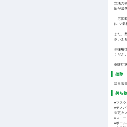
立地の
応が出
「応募
(レジ
また、
さいま
※採用
くださ
※咳症
控除
源泉徴
持ち
●マスク
●チノ
※更衣
●スニー
●ボール