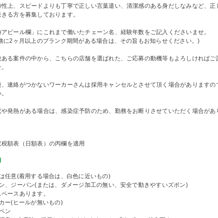
特性上、スピードよりも丁寧で正しい言葉遣い、清潔感のある身だしなみなど、正
来きる方を募集しております。
時アピール欄」にこれまで働いたチェーン名、経験年数をご記入くださいませ。
業務に2ヶ月以上のブランク期間がある場合は、その旨もお知らせください。)
数ある案件の中から、こちらの店舗を選ばれた、ご応募の動機等もよろしければご
せ。
後、連絡がつかないワーカーさんは採用キャンセルとさせて頂く場合がありますの
い。
状や発熱がある場合は、感染症予防のため、勤務をお断りさせていただく場合があ
収税額表（日額表）の丙欄を適用
物
は任意(着用する場合は、白色に近いもの)
パン、ジーパン(または、ダメージ加工の無い、安全で動きやすいズボン)
スペースあります。
カー(ヒールが無いもの)
ペン