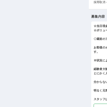
採用取消 -
募集内容
☆当日現
☆ボリュ
◇蔵前の
お客様の
す。
※状況に
経験者大
とにかく
分からな
明るく元
スタッフは