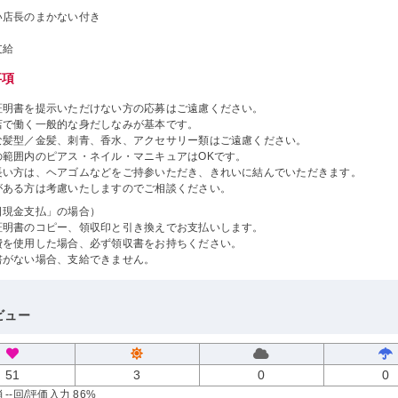
い店長のまかない付き
支給
事項
証明書を提示いただけない方の応募はご遠慮ください。
店で働く一般的な身だしなみが基本です。
な髪型／金髪、刺青、香水、アクセサリー類はご遠慮ください。
の範囲内のピアス・ネイル・マニキュアはOKです。
長い方は、ヘアゴムなどをご持参いただき、きれいに結んでいただきます。
がある方は考慮いたしますのでご相談ください。
日現金支払」の場合）
証明書のコピー、領収印と引き換えでお支払いします。
費を使用した場合、必ず領収書をお持ちください。
書がない場合、支給できません。
ビュー
51
3
0
0
--回
/評価入力 86%