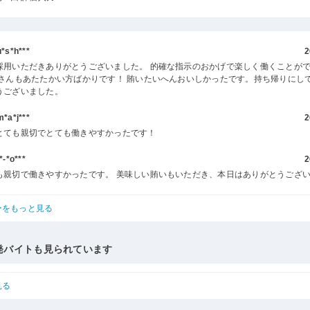
s*h***
2
採用いただきありがとうございました。 的確な指示のおかげで楽しく働くことが
客さんもあたたかい方ばかりです！ 賄いたいへんおいしかったです。持ち帰りにし
うございました。
a*j***
2
とても親切でとても働きやすかったです！
-*o***
2
も親切で働きやすかったです。 美味しい賄いもいただき、本日はありがとうござ
ーをもっと見る
発バイトも見られています
見る