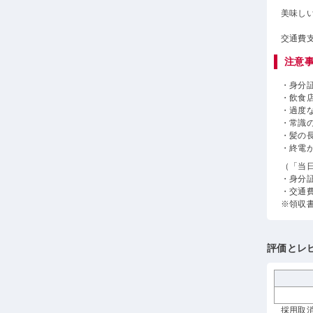
美味し
交通費
注意
・身分
・飲食
・過度
・常識
・髪の
・終電
（「当
・身分
・交通
※領収
評価とレ
採用取消 