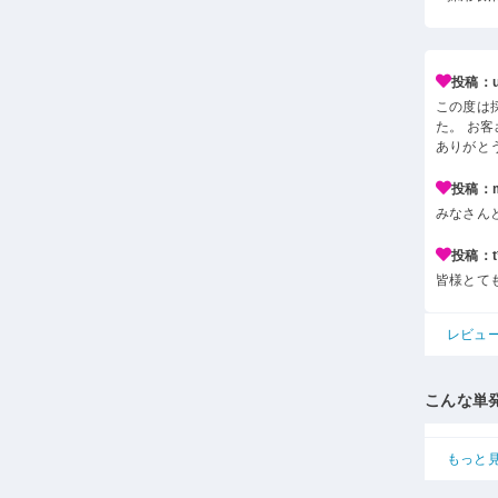
投稿：u*
この度は
た。 お
ありがと
投稿：m*
みなさん
投稿：t*
皆様とて
レビュ
こんな単
もっと