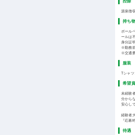
控除
源泉徴
持ち
ボール
ールは不
身分証
※勤務
※交通
服装
Tシャ
希望
未経験
分から
安心して
経験者
『応募
待遇