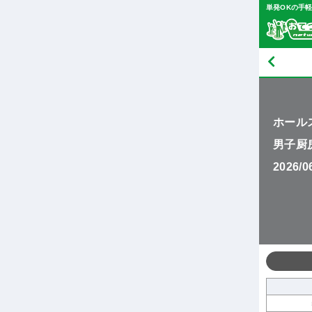
単発OKの手
ホール
男子厨
2026/