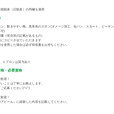
収税額表（日額表）の丙欄を適用
物
ペン、動きやすい靴、黒系色のズボン(ダメージ加工、短パン、スカート、ビーサ
可)
明書（現住所の記載があるもの）
前にコピーさせていただきます
費を使用した場合は必ず領収書をお持ちください。
ツ、エプロンは貸与あり
資格・必要資格
者歓迎！
ないことは丁寧にお教えします。
ご応募ください(^○^)
大歓迎！
時アピール』に経験した内容を記載してください。