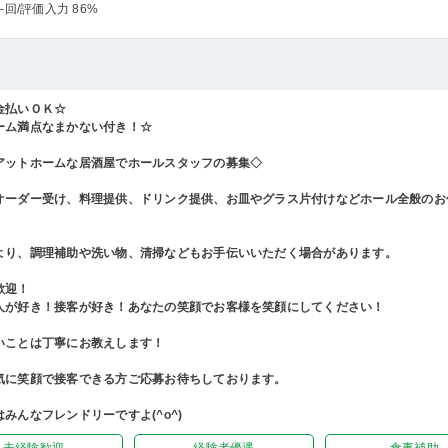
-回
/評価入力 86%
金払いＯＫ☆
ーム満点なまかない付き！☆
アットホームな居酒屋でホールスタッフの募集◇
オーダー受け、料理提供、ドリンク提供、お皿やグラス片付けなどホール全般のお
より、調理補助や洗い物、清掃などもお手伝いいただく場合があります。
歓迎！
人が好き！接客が好き！あなたの笑顔でお客様を笑顔にしてください！
いことは丁寧にお教えします！
気に笑顔で接客できる方ご応募お待ちしております。
みんなフレンドリーですよ(^o^)