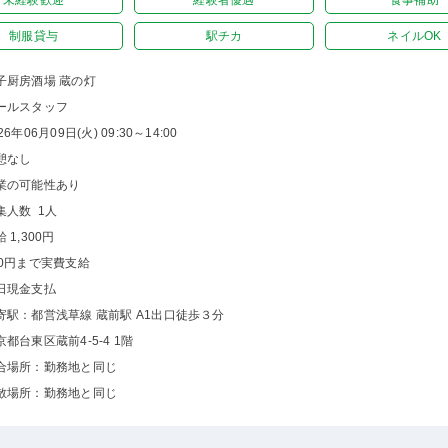
未経験歓迎
経験者優遇
食事補助
制服貸与
駅チカ
ネイルOK
子厨房酒場 蔵の灯
ールスタッフ
26年06月09日(火) 09:30～14:00
憩なし
業の可能性あり
集人数 1人
 1,300円
00円まで実費支給
日現金支払
寄駅：都営浅草線 蔵前駅 A1出口徒歩３分
京都台東区蔵前4-5-4 1階
合場所：勤務地と同じ
散場所：勤務地と同じ