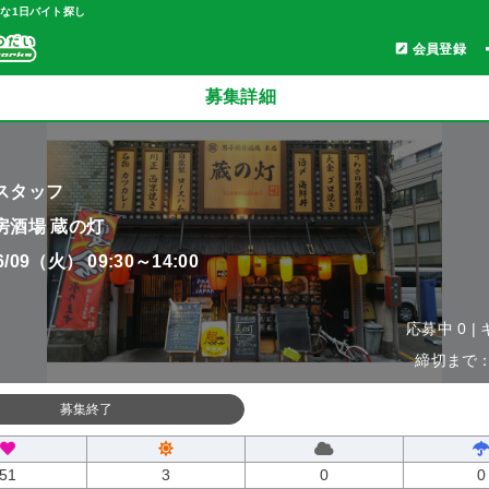
軽な1日バイト探し
会員登録
募集詳細
スタッフ
房酒場 蔵の灯
06/09（火） 09:30～14:00
応募中 0 |
締切まで：0
募集終了
51
3
0
0