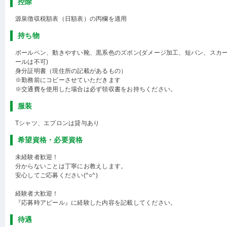
控除
源泉徴収税額表（日額表）の丙欄を適用
持ち物
ボールペン、動きやすい靴、黒系色のズボン(ダメージ加工、短パン、スカ
ールは不可)
身分証明書（現住所の記載があるもの）
※勤務前にコピーさせていただきます
※交通費を使用した場合は必ず領収書をお持ちください。
服装
Tシャツ、エプロンは貸与あり
希望資格・必要資格
未経験者歓迎！
分からないことは丁寧にお教えします。
安心してご応募ください(^○^)
経験者大歓迎！
『応募時アピール』に経験した内容を記載してください。
待遇