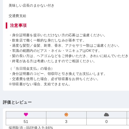
美味しい店長のまかない付き
交通費支給
注意事項
・身分証明書を提示いただけない方の応募はご遠慮ください。
・飲食店で働く一般的な身だしなみが基本です。
・過度な髪型／金髪、刺青、香水、アクセサリー類はご遠慮ください。
・常識の範囲内のピアス・ネイル・マニキュアはOKです。
・髪の長い方は、ヘアゴムなどをご持参いただき、きれいに結んでいただき
・終電がある方は考慮いたしますのでご相談ください。
（「当日現金支払」の場合）
・身分証明書のコピー、領収印と引き換えでお支払いします。
・交通費を使用した場合、必ず領収書をお持ちください。
※領収書がない場合、支給できません。
評価とレビュー
51
3
0
採用取消 --回
/評価入力 86%