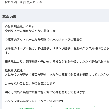
採用取消 --回
/評価入力 86%
募集内容
☆当日現金払いＯＫ☆
☆ボリューム満点なまかない付き！☆
◇蔵前のアットホームな居酒屋でホールスタッフの募集◇
お客様のオーダー受け、料理提供、ドリンク提供、お皿やグラス片付けなど
す。
※状況により、調理補助や洗い物、清掃などもお手伝いいただく場合があり
経験者大歓迎！
とにかく人が好き！接客が好き！あなたの笑顔でお客様を笑顔にしてくださ
分からないことは丁寧にお教えします！
明るく元気に笑顔で接客できる方ご応募お待ちしております。
スタッフはみんなフレンドリーですよ(^o^)