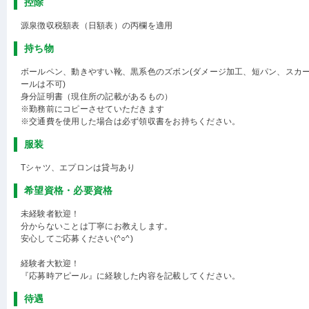
控除
源泉徴収税額表（日額表）の丙欄を適用
持ち物
ボールペン、動きやすい靴、黒系色のズボン(ダメージ加工、短パン、スカ
ールは不可)
身分証明書（現住所の記載があるもの）
※勤務前にコピーさせていただきます
※交通費を使用した場合は必ず領収書をお持ちください。
服装
Tシャツ、エプロンは貸与あり
希望資格・必要資格
未経験者歓迎！
分からないことは丁寧にお教えします。
安心してご応募ください(^○^)
経験者大歓迎！
『応募時アピール』に経験した内容を記載してください。
待遇