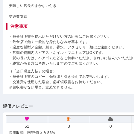
美味しい店長のまかない付き
交通費支給
注意事項
・身分証明書を提示いただけない方の応募はご遠慮ください。
・飲食店で働く一般的な身だしなみが基本です。
・過度な髪型／金髪、刺青、香水、アクセサリー類はご遠慮ください。
・常識の範囲内のピアス・ネイル・マニキュアはOKです。
・髪の長い方は、ヘアゴムなどをご持参いただき、きれいに結んでいただき
・終電がある方は考慮いたしますのでご相談ください。
（「当日現金支払」の場合）
・身分証明書のコピー、領収印と引き換えでお支払いします。
・交通費を使用した場合、必ず領収書をお持ちください。
※領収書がない場合、支給できません。
評価とレビュー
51
3
0
採用取消 --回
/評価入力 86%