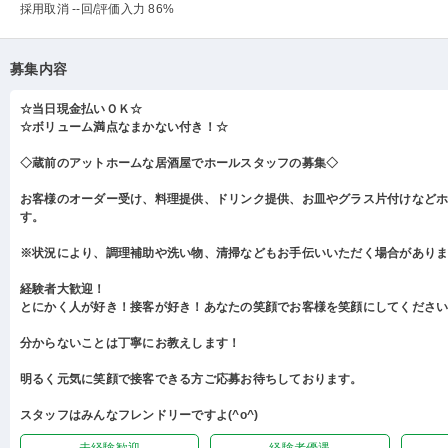
採用取消 --回
/評価入力 86%
募集内容
☆当日現金払いＯＫ☆
☆ボリューム満点なまかない付き！☆
◇蔵前のアットホームな居酒屋でホールスタッフの募集◇
お客様のオーダー受け、料理提供、ドリンク提供、お皿やグラス片付けなど
す。
※状況により、調理補助や洗い物、清掃などもお手伝いいただく場合があり
経験者大歓迎！
とにかく人が好き！接客が好き！あなたの笑顔でお客様を笑顔にしてくださ
分からないことは丁寧にお教えします！
明るく元気に笑顔で接客できる方ご応募お待ちしております。
スタッフはみんなフレンドリーですよ(^o^)