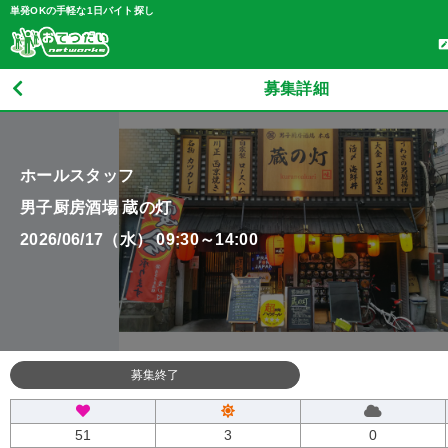
単発OKの手軽な1日バイト探し
募集詳細
ホールスタッフ
男子厨房酒場 蔵の灯
2026/06/17（水） 09:30～14:00
募集終了
51
3
0