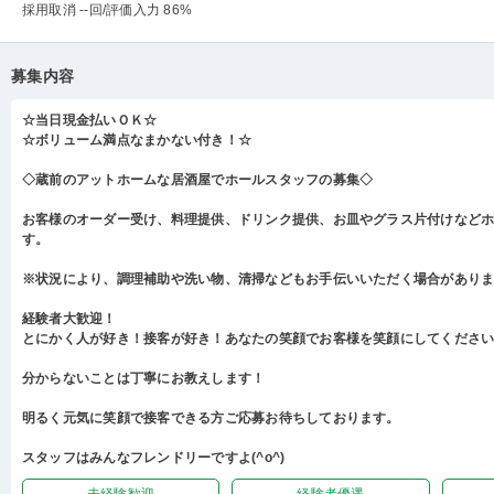
採用取消 --回
/評価入力 86%
募集内容
☆当日現金払いＯＫ☆
☆ボリューム満点なまかない付き！☆
◇蔵前のアットホームな居酒屋でホールスタッフの募集◇
お客様のオーダー受け、料理提供、ドリンク提供、お皿やグラス片付けなど
す。
※状況により、調理補助や洗い物、清掃などもお手伝いいただく場合があり
経験者大歓迎！
とにかく人が好き！接客が好き！あなたの笑顔でお客様を笑顔にしてくださ
分からないことは丁寧にお教えします！
明るく元気に笑顔で接客できる方ご応募お待ちしております。
スタッフはみんなフレンドリーですよ(^o^)