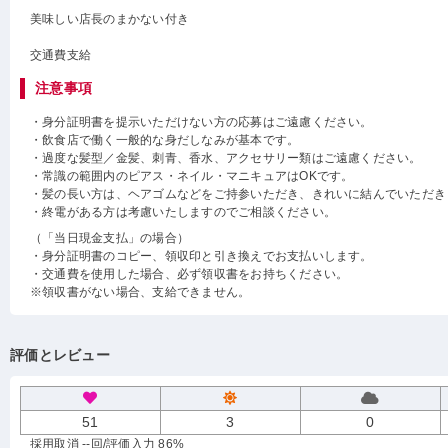
美味しい店長のまかない付き
交通費支給
注意事項
・身分証明書を提示いただけない方の応募はご遠慮ください。
・飲食店で働く一般的な身だしなみが基本です。
・過度な髪型／金髪、刺青、香水、アクセサリー類はご遠慮ください。
・常識の範囲内のピアス・ネイル・マニキュアはOKです。
・髪の長い方は、ヘアゴムなどをご持参いただき、きれいに結んでいただき
・終電がある方は考慮いたしますのでご相談ください。
（「当日現金支払」の場合）
・身分証明書のコピー、領収印と引き換えでお支払いします。
・交通費を使用した場合、必ず領収書をお持ちください。
※領収書がない場合、支給できません。
評価とレビュー
51
3
0
採用取消 --回
/評価入力 86%