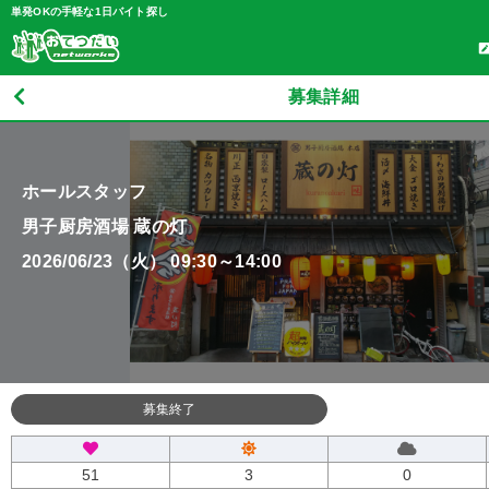
単発OKの手軽な1日バイト探し
募集詳細
ホールスタッフ
男子厨房酒場 蔵の灯
2026/06/23（火） 09:30～14:00
募集終了
51
3
0