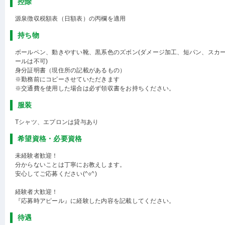
控除
源泉徴収税額表（日額表）の丙欄を適用
持ち物
ボールペン、動きやすい靴、黒系色のズボン(ダメージ加工、短パン、スカ
ールは不可)
身分証明書（現住所の記載があるもの）
※勤務前にコピーさせていただきます
※交通費を使用した場合は必ず領収書をお持ちください。
服装
Tシャツ、エプロンは貸与あり
希望資格・必要資格
未経験者歓迎！
分からないことは丁寧にお教えします。
安心してご応募ください(^○^)
経験者大歓迎！
『応募時アピール』に経験した内容を記載してください。
待遇