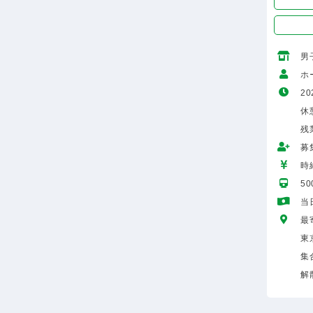
男
ホ
20
休
残
募
時給
5
当
最
東
集
解