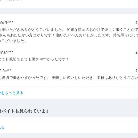
s*h***
2
採用いただきありがとうございました。 的確な指示のおかげで楽しく働くことが
客さんもあたたかい方ばかりです！ 賄いたいへんおいしかったです。持ち帰りにし
うございました。
a*j***
2
とても親切でとても働きやすかったです！
-*o***
2
も親切で働きやすかったです。 美味しい賄いもいただき、本日はありがとうござ
ーをもっと見る
発バイトも見られています
見る