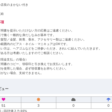
い店長のまかない付き
支給
事項
証明書を提示いただけない方の応募はご遠慮ください。
店で働く一般的な身だしなみが基本です。
な髪型／金髪、刺青、香水、アクセサリー類はご遠慮ください。
の範囲内のピアス・ネイル・マニキュアはOKです。
長い方は、ヘアゴムなどをご持参いただき、きれいに結んでいただきます。
がある方は考慮いたしますのでご相談ください。
日現金支払」の場合）
証明書のコピー、領収印と引き換えでお支払いします。
費を使用した場合、必ず領収書をお持ちください。
書がない場合、支給できません。
ビュー
51
3
0
0
--回
/評価入力 86%