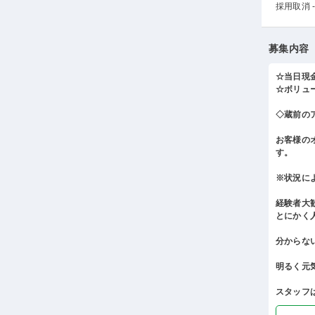
採用取消 -
募集内容
☆当日現
☆ボリュ
◇蔵前の
お客様の
す。
※状況に
経験者大
とにかく
分からな
明るく元
スタッフは