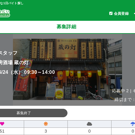
軽な1日バイト探し
会員登録
募集詳細
スタッフ
房酒場 蔵の灯
06/24（水） 09:30～14:00
応募中 2 |
締切まで：0
募集終了
51
3
0
0