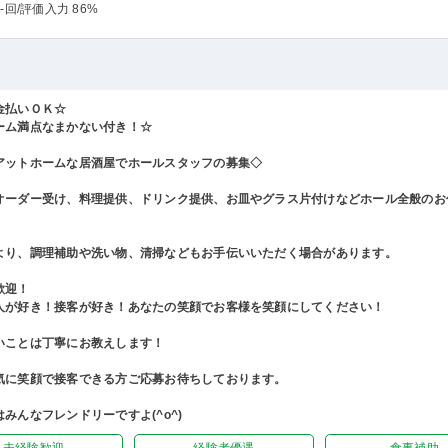
-回
/評価入力 86%
金払いＯＫ☆
ーム満点なまかない付き！☆
アットホームな居酒屋でホールスタッフの募集◇
オーダー受け、料理提供、ドリンク提供、お皿やグラス片付けなどホール全般のお
より、調理補助や洗い物、清掃などもお手伝いいただく場合があります。
歓迎！
人が好き！接客が好き！あなたの笑顔でお客様を笑顔にしてください！
いことは丁寧にお教えします！
気に笑顔で接客できる方ご応募お待ちしております。
みんなフレンドリーですよ(^o^)