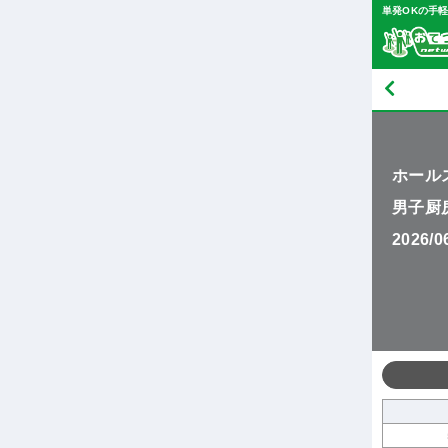
単発OKの手
ホール
男子厨
2026/