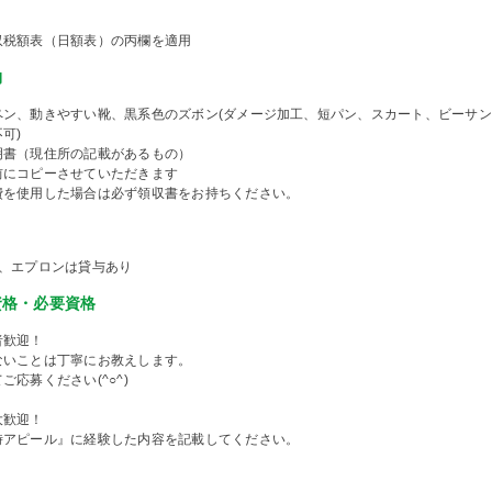
収税額表（日額表）の丙欄を適用
物
ペン、動きやすい靴、黒系色のズボン(ダメージ加工、短パン、スカート、ビーサ
可)
明書（現住所の記載があるもの）
前にコピーさせていただきます
費を使用した場合は必ず領収書をお持ちください。
ツ、エプロンは貸与あり
資格・必要資格
者歓迎！
ないことは丁寧にお教えします。
ご応募ください(^○^)
大歓迎！
時アピール』に経験した内容を記載してください。