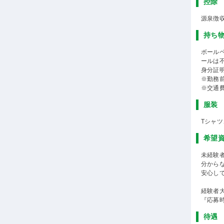
控除
源泉徴
持ち
ボール
ールは不
身分証
※勤務
※交通
服装
Tシャ
希望
未経験
分から
安心して
経験者
『応募
待遇