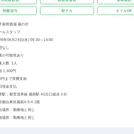
未経験歓迎
経験者優遇
食事補助
制服貸与
駅チカ
ネイルOK
子厨房酒場 蔵の灯
ールスタッフ
26年06月24日(水) 09:30～14:00
憩なし
業の可能性あり
集人数 1人
 1,300円
00円まで実費支給
日現金支払
寄駅：都営浅草線 蔵前駅 A1出口徒歩３分
京都台東区蔵前4-5-4 1階
合場所：勤務地と同じ
散場所：勤務地と同じ