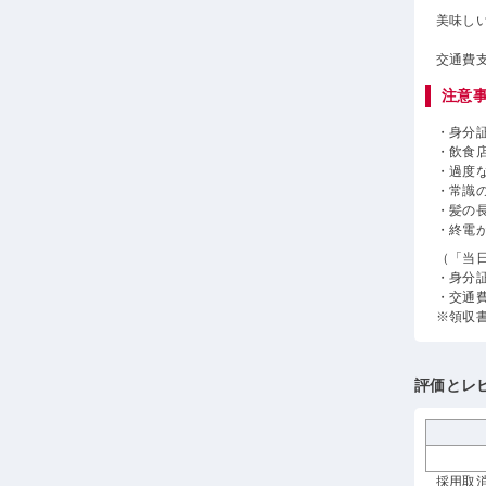
美味し
交通費
注意
・身分
・飲食
・過度
・常識
・髪の
・終電
（「当
・身分
・交通
※領収
評価とレ
採用取消 