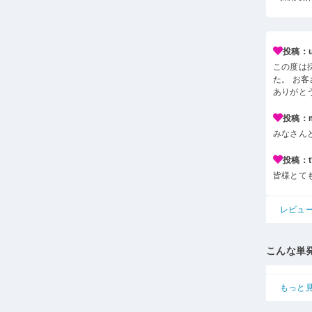
投稿：u*
この度は
た。 お
ありがと
投稿：m*
みなさん
投稿：t*
皆様とて
レビュ
こんな単
もっと