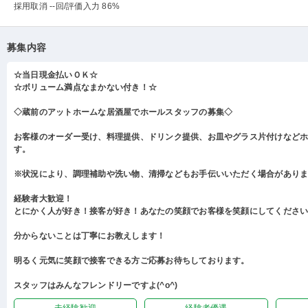
採用取消 --回
/評価入力 86%
募集内容
☆当日現金払いＯＫ☆
☆ボリューム満点なまかない付き！☆
◇蔵前のアットホームな居酒屋でホールスタッフの募集◇
お客様のオーダー受け、料理提供、ドリンク提供、お皿やグラス片付けなど
す。
※状況により、調理補助や洗い物、清掃などもお手伝いいただく場合があり
経験者大歓迎！
とにかく人が好き！接客が好き！あなたの笑顔でお客様を笑顔にしてくださ
分からないことは丁寧にお教えします！
明るく元気に笑顔で接客できる方ご応募お待ちしております。
スタッフはみんなフレンドリーですよ(^o^)