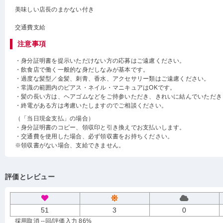
美味しい店長のまかない付き
交通費支給
注意事項
・身分証明書を提示いただけない方の応募はご遠慮ください。
・飲食店で働く一般的な身だしなみが基本です。
・過度な髪型／金髪、刺青、香水、アクセサリー類はご遠慮ください。
・常識の範囲内のピアス・ネイル・マニキュアはOKです。
・髪の長い方は、ヘアゴムなどをご持参いただき、きれいに結んでいただき
・終電がある方は考慮いたしますのでご相談ください。
（「当日現金支払」の場合）
・身分証明書のコピー、領収印と引き換えでお支払いします。
・交通費を使用した場合、必ず領収書をお持ちください。
※領収書がない場合、支給できません。
評価とレビュー
51
3
0
採用取消 --回
/評価入力 86%