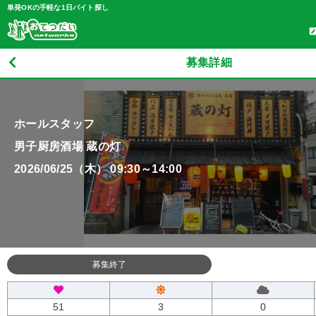
単発OKの手軽な1日バイト探し
募集詳細
ホールスタッフ
男子厨房酒場 蔵の灯
2026/06/25（木） 09:30～14:00
募集終了
51
3
0