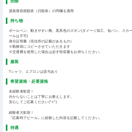
控除
源泉徴収税額表（日額表）の丙欄を適用
持ち物
ボールペン、動きやすい靴、黒系色のズボン(ダメージ加工、短パン、スカ
ールは不可)
身分証明書（現住所の記載があるもの）
※勤務前にコピーさせていただきます
※交通費を使用した場合は必ず領収書をお持ちください。
服装
Tシャツ、エプロンは貸与あり
希望資格・必要資格
未経験者歓迎！
分からないことは丁寧にお教えします。
安心してご応募ください(^○^)
経験者大歓迎！
『応募時アピール』に経験した内容を記載してください。
待遇