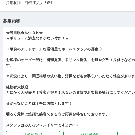
採用取消 --回
/評価入力 86%
募集内容
☆当日現金払いＯＫ☆
☆ボリューム満点なまかない付き！☆
◇蔵前のアットホームな居酒屋でホールスタッフの募集◇
お客様のオーダー受け、料理提供、ドリンク提供、お皿やグラス片付けなど
す。
※状況により、調理補助や洗い物、清掃などもお手伝いいただく場合があり
経験者大歓迎！
とにかく人が好き！接客が好き！あなたの笑顔でお客様を笑顔にしてくださ
分からないことは丁寧にお教えします！
明るく元気に笑顔で接客できる方ご応募お待ちしております。
スタッフはみんなフレンドリーですよ(^o^)