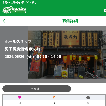
単発OKの手軽な1日バイト探し
募集詳細
ホールスタッフ
男子厨房酒場 蔵の灯
2026/06/26（金） 09:30～14:00
募集終了
51
3
0