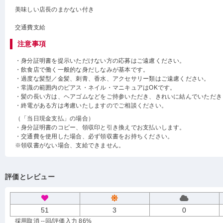
美味しい店長のまかない付き
交通費支給
注意事項
・身分証明書を提示いただけない方の応募はご遠慮ください。
・飲食店で働く一般的な身だしなみが基本です。
・過度な髪型／金髪、刺青、香水、アクセサリー類はご遠慮ください。
・常識の範囲内のピアス・ネイル・マニキュアはOKです。
・髪の長い方は、ヘアゴムなどをご持参いただき、きれいに結んでいただき
・終電がある方は考慮いたしますのでご相談ください。
（「当日現金支払」の場合）
・身分証明書のコピー、領収印と引き換えでお支払いします。
・交通費を使用した場合、必ず領収書をお持ちください。
※領収書がない場合、支給できません。
評価とレビュー
51
3
0
採用取消 --回
/評価入力 86%