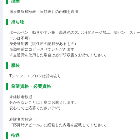
控除
源泉徴収税額表（日額表）の丙欄を適用
持ち物
ボールペン、動きやすい靴、黒系色のズボン(ダメージ加工、短パン、スカ
ールは不可)
身分証明書（現住所の記載があるもの）
※勤務前にコピーさせていただきます
※交通費を使用した場合は必ず領収書をお持ちください。
服装
Tシャツ、エプロンは貸与あり
希望資格・必要資格
未経験者歓迎！
分からないことは丁寧にお教えします。
安心してご応募ください(^○^)
経験者大歓迎！
『応募時アピール』に経験した内容を記載してください。
待遇