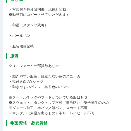
・写真付き身分証明書（現住所記載）
※勤務前にコピーさせていただきます
・印鑑（スタンプ式可）
・ボールペン
・服装項目記載
服装
☆ユニフォーム一部貸与あり☆
・動きやすい服装、目立たない色のスニーカー
・襟付き白のYシャツ
・動きやすいパンツ、黒系色のパンツ
※タートルネックやフードがついている服はＮＧ
※スウェット、タンクトップ不可（事故防止、安全衛生のため）
※ダメージ加工、半パン／短パン、スカート不可
※サンダル（素足が出るもの）不可、ハイヒール不可
希望資格・必要資格