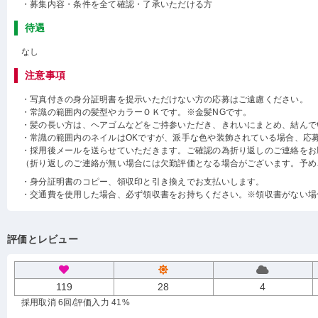
・募集内容・条件を全て確認・了承いただける方
待遇
なし
注意事項
・写真付きの身分証明書を提示いただけない方の応募はご遠慮ください。
・常識の範囲内の髪型やカラーＯＫです。※金髪NGです。
・髪の長い方は、ヘアゴムなどをご持参いただき、きれいにまとめ、結んで
・常識の範囲内のネイルはOKですが、派手な色や装飾されている場合、応
・採用後メールを送らせていただきます。ご確認の為折り返しのご連絡をお
（折り返しのご連絡が無い場合には欠勤評価となる場合がございます。予め
・身分証明書のコピー、領収印と引き換えでお支払いします。
・交通費を使用した場合、必ず領収書をお持ちください。※領収書がない場
評価とレビュー
119
28
4
採用取消 6回
/評価入力 41%