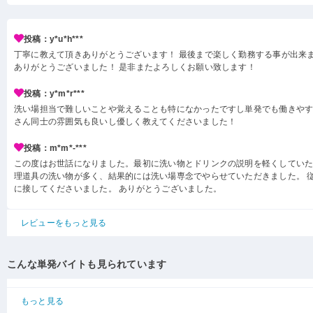
投稿：y*u*h***
丁寧に教えて頂きありがとうございます！ 最後まで楽しく勤務する事が出来ま
ありがとうございました！ 是非またよろしくお願い致します！
投稿：y*m*r***
洗い場担当で難しいことや覚えることも特になかったですし単発でも働きや
さん同士の雰囲気も良いし優しく教えてくださいました！
投稿：m*m*-***
この度はお世話になりました。最初に洗い物とドリンクの説明を軽くしてい
理道具の洗い物が多く、結果的には洗い場専念でやらせていただきました。 
に接してくださいました。 ありがとうございました。
レビューをもっと見る
こんな単発バイトも見られています
もっと見る