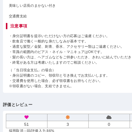
美味しい店長のまかない付き
交通費支給
注意事項
・身分証明書を提示いただけない方の応募はご遠慮ください。
・飲食店で働く一般的な身だしなみが基本です。
・過度な髪型／金髪、刺青、香水、アクセサリー類はご遠慮ください。
・常識の範囲内のピアス・ネイル・マニキュアはOKです。
・髪の長い方は、ヘアゴムなどをご持参いただき、きれいに結んでいただき
・終電がある方は考慮いたしますのでご相談ください。
（「当日現金支払」の場合）
・身分証明書のコピー、領収印と引き換えでお支払いします。
・交通費を使用した場合、必ず領収書をお持ちください。
※領収書がない場合、支給できません。
評価とレビュー
51
3
0
採用取消 --回
/評価入力 86%