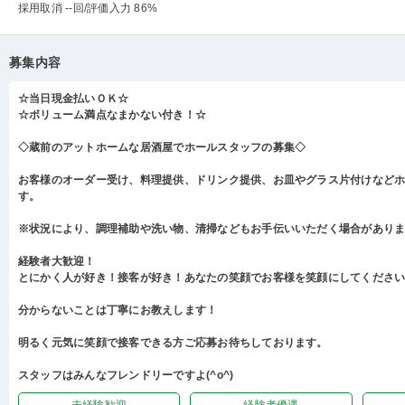
採用取消 --回
/評価入力 86%
募集内容
☆当日現金払いＯＫ☆
☆ボリューム満点なまかない付き！☆
◇蔵前のアットホームな居酒屋でホールスタッフの募集◇
お客様のオーダー受け、料理提供、ドリンク提供、お皿やグラス片付けなど
す。
※状況により、調理補助や洗い物、清掃などもお手伝いいただく場合があり
経験者大歓迎！
とにかく人が好き！接客が好き！あなたの笑顔でお客様を笑顔にしてくださ
分からないことは丁寧にお教えします！
明るく元気に笑顔で接客できる方ご応募お待ちしております。
スタッフはみんなフレンドリーですよ(^o^)