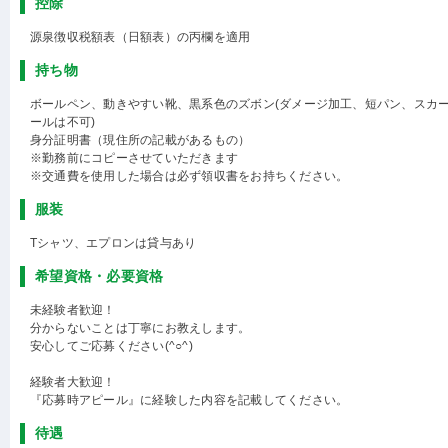
控除
源泉徴収税額表（日額表）の丙欄を適用
持ち物
ボールペン、動きやすい靴、黒系色のズボン(ダメージ加工、短パン、スカ
ールは不可)
身分証明書（現住所の記載があるもの）
※勤務前にコピーさせていただきます
※交通費を使用した場合は必ず領収書をお持ちください。
服装
Tシャツ、エプロンは貸与あり
希望資格・必要資格
未経験者歓迎！
分からないことは丁寧にお教えします。
安心してご応募ください(^○^)
経験者大歓迎！
『応募時アピール』に経験した内容を記載してください。
待遇