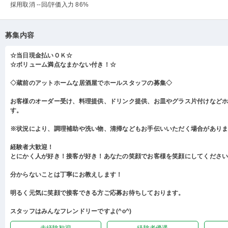
採用取消 --回
/評価入力 86%
募集内容
☆当日現金払いＯＫ☆
☆ボリューム満点なまかない付き！☆
◇蔵前のアットホームな居酒屋でホールスタッフの募集◇
お客様のオーダー受け、料理提供、ドリンク提供、お皿やグラス片付けなど
す。
※状況により、調理補助や洗い物、清掃などもお手伝いいただく場合があり
経験者大歓迎！
とにかく人が好き！接客が好き！あなたの笑顔でお客様を笑顔にしてくださ
分からないことは丁寧にお教えします！
明るく元気に笑顔で接客できる方ご応募お待ちしております。
スタッフはみんなフレンドリーですよ(^o^)