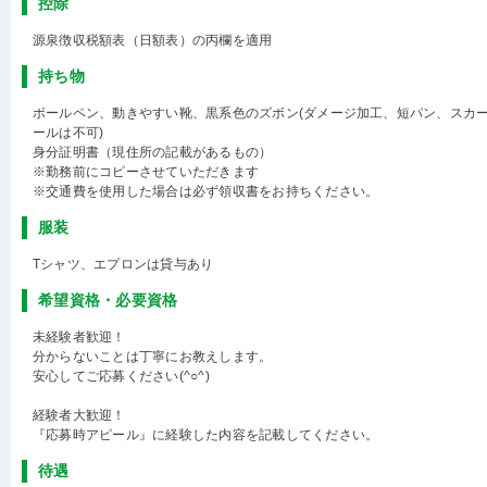
控除
源泉徴収税額表（日額表）の丙欄を適用
持ち物
ボールペン、動きやすい靴、黒系色のズボン(ダメージ加工、短パン、スカ
ールは不可)
身分証明書（現住所の記載があるもの）
※勤務前にコピーさせていただきます
※交通費を使用した場合は必ず領収書をお持ちください。
服装
Tシャツ、エプロンは貸与あり
希望資格・必要資格
未経験者歓迎！
分からないことは丁寧にお教えします。
安心してご応募ください(^○^)
経験者大歓迎！
『応募時アピール』に経験した内容を記載してください。
待遇