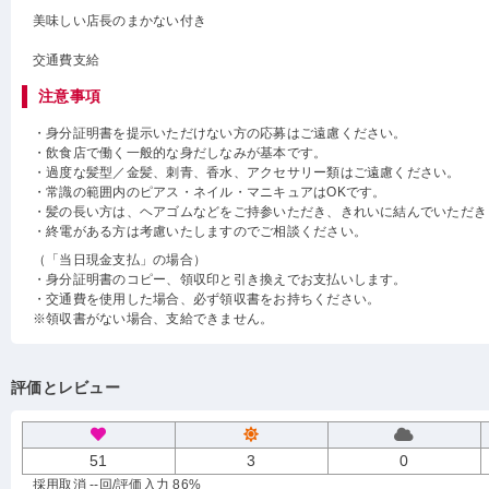
美味しい店長のまかない付き
交通費支給
注意事項
・身分証明書を提示いただけない方の応募はご遠慮ください。
・飲食店で働く一般的な身だしなみが基本です。
・過度な髪型／金髪、刺青、香水、アクセサリー類はご遠慮ください。
・常識の範囲内のピアス・ネイル・マニキュアはOKです。
・髪の長い方は、ヘアゴムなどをご持参いただき、きれいに結んでいただき
・終電がある方は考慮いたしますのでご相談ください。
（「当日現金支払」の場合）
・身分証明書のコピー、領収印と引き換えでお支払いします。
・交通費を使用した場合、必ず領収書をお持ちください。
※領収書がない場合、支給できません。
評価とレビュー
51
3
0
採用取消 --回
/評価入力 86%