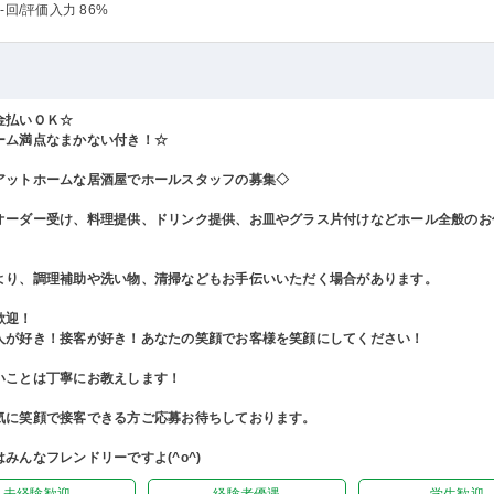
-回
/評価入力 86%
金払いＯＫ☆
ーム満点なまかない付き！☆
アットホームな居酒屋でホールスタッフの募集◇
オーダー受け、料理提供、ドリンク提供、お皿やグラス片付けなどホール全般のお
より、調理補助や洗い物、清掃などもお手伝いいただく場合があります。
歓迎！
人が好き！接客が好き！あなたの笑顔でお客様を笑顔にしてください！
いことは丁寧にお教えします！
気に笑顔で接客できる方ご応募お待ちしております。
みんなフレンドリーですよ(^o^)