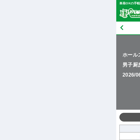
単発OKの手
ホール
男子厨
2026/