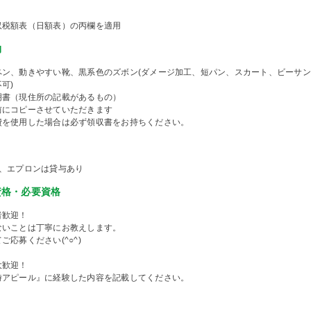
収税額表（日額表）の丙欄を適用
物
ペン、動きやすい靴、黒系色のズボン(ダメージ加工、短パン、スカート、ビーサ
可)
明書（現住所の記載があるもの）
前にコピーさせていただきます
費を使用した場合は必ず領収書をお持ちください。
ツ、エプロンは貸与あり
資格・必要資格
者歓迎！
ないことは丁寧にお教えします。
ご応募ください(^○^)
大歓迎！
時アピール』に経験した内容を記載してください。