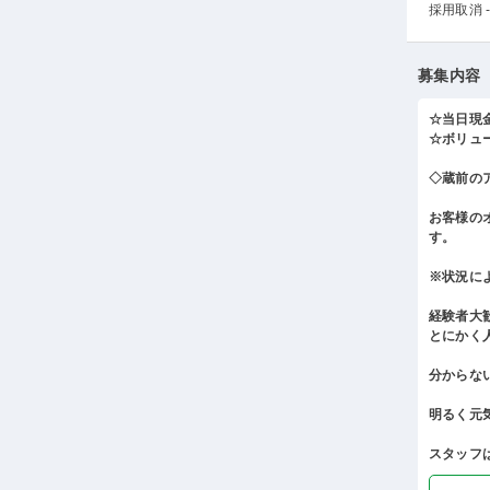
採用取消 -
募集内容
☆当日現
☆ボリュ
◇蔵前の
お客様の
す。
※状況に
経験者大
とにかく
分からな
明るく元
スタッフは