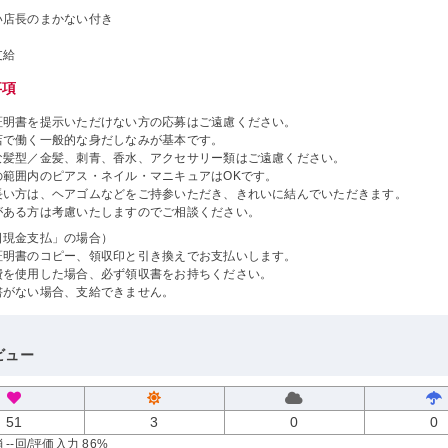
い店長のまかない付き
支給
事項
証明書を提示いただけない方の応募はご遠慮ください。
店で働く一般的な身だしなみが基本です。
な髪型／金髪、刺青、香水、アクセサリー類はご遠慮ください。
の範囲内のピアス・ネイル・マニキュアはOKです。
長い方は、ヘアゴムなどをご持参いただき、きれいに結んでいただきます。
がある方は考慮いたしますのでご相談ください。
日現金支払」の場合）
証明書のコピー、領収印と引き換えでお支払いします。
費を使用した場合、必ず領収書をお持ちください。
書がない場合、支給できません。
ビュー
51
3
0
0
--回
/評価入力 86%