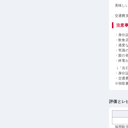
美味し
交通費
注意
・身分
・飲食
・過度
・常識
・髪の
・終電
（「当
・身分
・交通
※領収
評価とレ
採用取消 