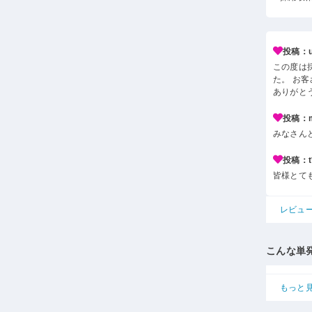
投稿：u*
この度は
た。 お
ありがと
投稿：m*
みなさん
投稿：t*
皆様とて
レビュ
こんな単
もっと