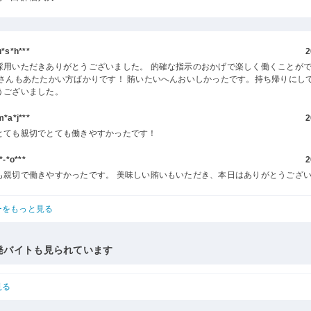
s*h***
2
採用いただきありがとうございました。 的確な指示のおかげで楽しく働くことが
客さんもあたたかい方ばかりです！ 賄いたいへんおいしかったです。持ち帰りにし
うございました。
a*j***
2
とても親切でとても働きやすかったです！
-*o***
2
も親切で働きやすかったです。 美味しい賄いもいただき、本日はありがとうござ
ーをもっと見る
発バイトも見られています
見る