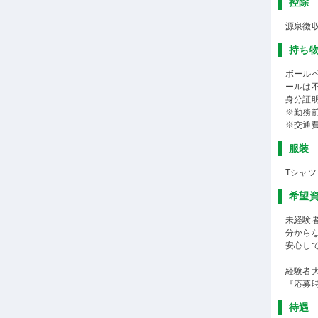
控除
源泉徴
持ち
ボール
ールは不
身分証
※勤務
※交通
服装
Tシャ
希望
未経験
分から
安心して
経験者
『応募
待遇