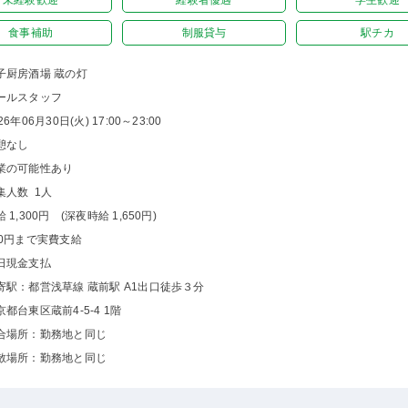
未経験歓迎
経験者優遇
学生歓迎
食事補助
制服貸与
駅チカ
子厨房酒場 蔵の灯
ールスタッフ
26年06月30日(火) 17:00～23:00
憩なし
業の可能性あり
集人数 1人
 1,300円 (深夜時給 1,650円)
00円まで実費支給
日現金支払
寄駅：都営浅草線 蔵前駅 A1出口徒歩３分
京都台東区蔵前4-5-4 1階
合場所：勤務地と同じ
散場所：勤務地と同じ