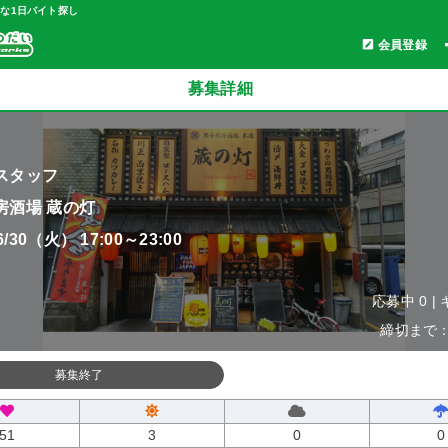
軽な1日バイト探し
会員登録
募集詳細
スタッフ
房酒場 蔵の灯
06/30（火） 17:00～23:00
応募中 0 |
締切まで：0
募集終了
51
3
0
0