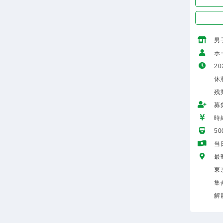
男
ホ
20
休
残
募
時給
5
当
最
東
集
解