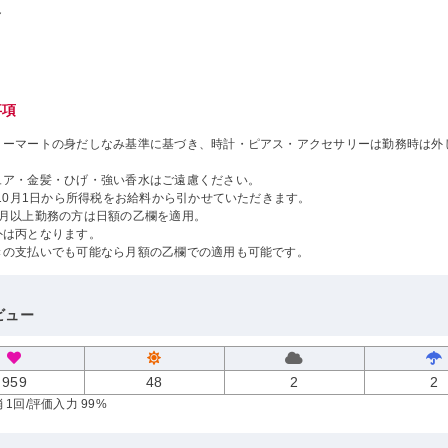
し
事項
リーマートの身だしなみ基準に基づき、時計・ピアス・アクセサリーは勤務時は外
ュア・金髪・ひげ・強い香水はご遠慮ください。
年10月1日から所得税をお給料から引かせていただきます。
ヶ月以上勤務の方は日額の乙欄を適用。
外は丙となります。
きの支払いでも可能なら月額の乙欄での適用も可能です。
ビュー
959
48
2
2
 1回
/評価入力 99%