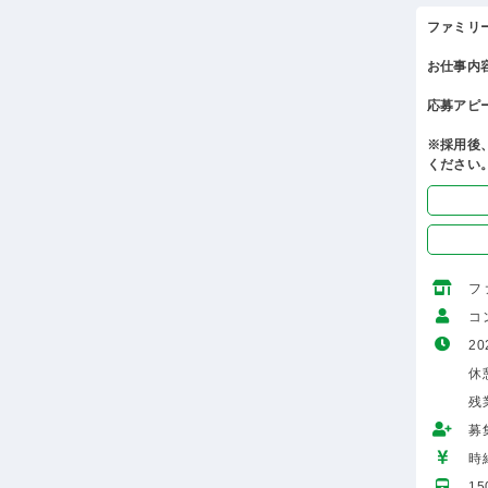
ファミリ
お仕事内
応募アピ
※採用後
ください
フ
コ
20
休
残
募
時給
1