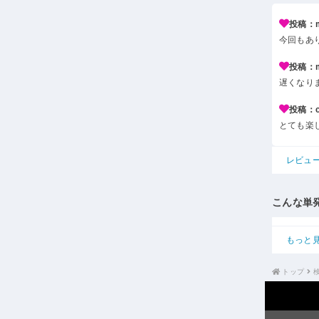
投稿：m*
今回もあ
投稿：m*
遅くなり
投稿：c*
とても楽
レビュ
こんな単
もっと
トップ