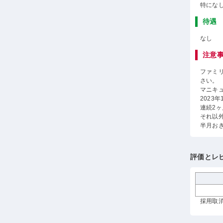
特にな
待遇
なし
注意
ファミ
さい。
マニキ
2023
連続2
それ以
半月お
評価とレ
採用取消