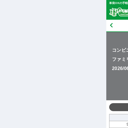
単発OKの手
コンビ
ファミ
2026/