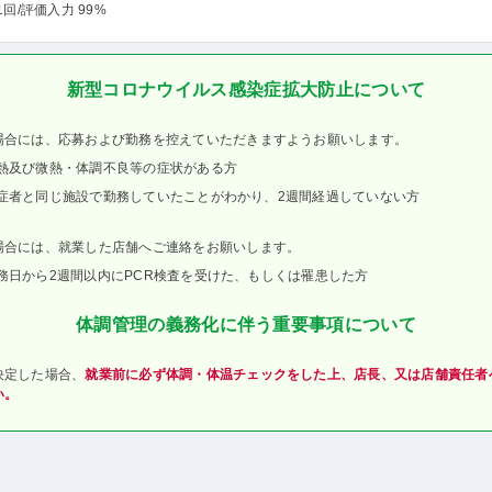
1回
/評価入力 99%
新型コロナウイルス感染症拡大防止について
場合には、応募および勤務を控えていただきますようお願いします。
熱及び微熱・体調不良等の症状がある方
症者と同じ施設で勤務していたことがわかり、2週間経過していない方
場合には、就業した店舗へご連絡をお願いします。
務日から2週間以内にPCR検査を受けた、もしくは罹患した方
体調管理の義務化に伴う重要事項について
決定した場合、
就業前に必ず体調・体温チェックをした上、店長、又は店舗責任者
い。