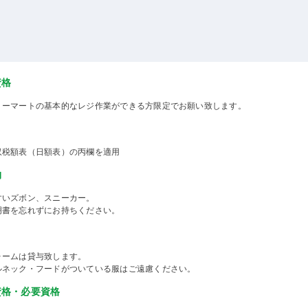
資格
リーマートの基本的なレジ作業ができる方限定でお願い致します。
収税額表（日額表）の丙欄を適用
物
すいズボン、スニーカー。
明書を忘れずにお持ちください。
ォームは貸与致します。
ルネック・フードがついている服はご遠慮ください。
資格・必要資格