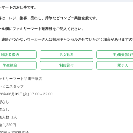
ーマートのお仕事です。
容は、レジ、接客、品出し、掃除などコンビニ業務全般です。
ール欄にファミリーマート勤務歴をご記入ください。
、連絡がつかないワーカーさんは採用キャンセルさせていただく場合がありますの
。
経験者優遇
男女歓迎
主婦(夫)歓
学生歓迎
制服貸与
駅チカ
ァミリーマート品川平塚店
ンビニスタッフ
26年06月09日(火) 17:00～22:00
憩なし
業なし
集人数 1人
 1,230円
500円まで実費支給