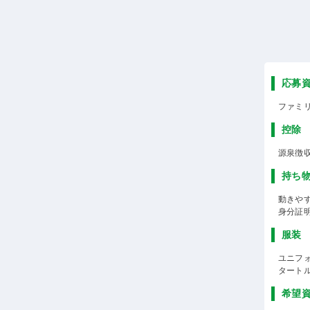
応募
ファミ
控除
源泉徴
持ち
動きや
身分証
服装
ユニフ
タート
希望