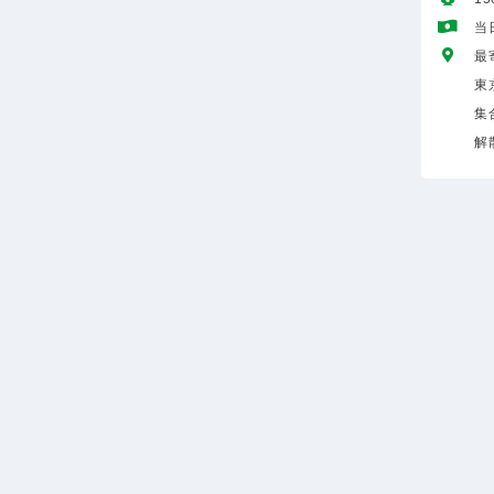
当
最
東
集
解