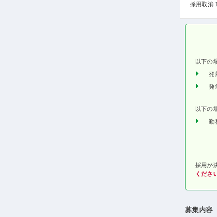
採用取消 
以下の
発
発
以下の
勤
採用が
くださ
募集内容