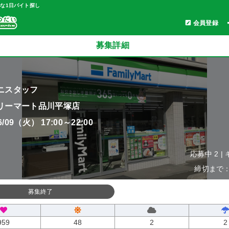
軽な1日バイト探し
会員登録
募集詳細
ニスタッフ
リーマート品川平塚店
06/09（火） 17:00～22:00
応募中 2 |
締切まで：0
募集終了
959
48
2
2