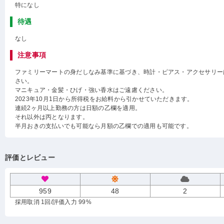
特になし
待遇
なし
注意事項
ファミリーマートの身だしなみ基準に基づき、時計・ピアス・アクセサリー
さい。
マニキュア・金髪・ひげ・強い香水はご遠慮ください。
2023年10月1日から所得税をお給料から引かせていただきます。
連続2ヶ月以上勤務の方は日額の乙欄を適用。
それ以外は丙となります。
半月おきの支払いでも可能なら月額の乙欄での適用も可能です。
評価とレビュー
959
48
2
採用取消 1回
/評価入力 99%