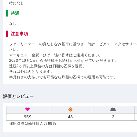
特になし
待遇
なし
注意事項
ファミリーマートの身だしなみ基準に基づき、時計・ピアス・アクセサリー
さい。
マニキュア・金髪・ひげ・強い香水はご遠慮ください。
2023年10月1日から所得税をお給料から引かせていただきます。
連続2ヶ月以上勤務の方は日額の乙欄を適用。
それ以外は丙となります。
半月おきの支払いでも可能なら月額の乙欄での適用も可能です。
評価とレビュー
959
48
2
採用取消 1回
/評価入力 99%