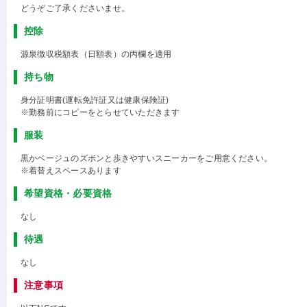
どうぞご了承くださいませ。
控除
源泉徴収税額表（日額表）の丙欄を適用
持ち物
身分証明書(運転免許証又は健康保険証)
※勤務前にコピーをとらせていただきます
服装
黒かベージュのズボンと歩きやすいスニーカーをご用意ください。
※着替えスペースあります
希望資格・必要資格
なし
待遇
なし
注意事項