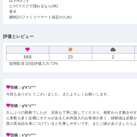
以下NGです
ヒゲ(マスクで隠れるならOK)
香水
腕時計(ファミリーマート規定のため)
評価とレビュー
688
23
2
採用取消 10回
/評価入力 72%
投稿：g*k*z***
今回もありがとうございました、またよろしくお願いします。
投稿：g*k*z***
久しぶりの勤務でしたが、店長も丁寧に接してくださり、相変わらず働きや
え客数も多く近隣にホテルがあるため外国人のお客様が多く、経験値は必要
度の英会話を身につけていると仕事しやすいです。またご縁がありましたら
投稿：s*p*r***