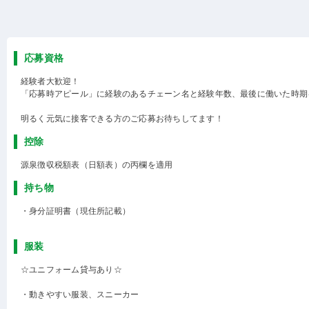
応募資格
経験者大歓迎！
「応募時アピール」に経験のあるチェーン名と経験年数、最後に働いた時期
明るく元気に接客できる方のご応募お待ちしてます！
控除
源泉徴収税額表（日額表）の丙欄を適用
持ち物
・身分証明書（現住所記載）
服装
☆ユニフォーム貸与あり☆
・動きやすい服装、スニーカー