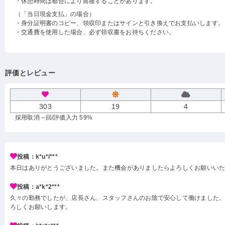
・休憩時間は都合により前後することがあります。
（「当日現金支払」の場合）
・身分証明書のコピー、領収印またはサインと引き換えでお支払いします。
・交通費を使用した場合、必ず領収書をお持ちください。
評価とレビュー
303
19
4
採用取消 --回
/評価入力 59%
投稿：k*u*i***
本日はありがとうございました。また機会がありましたらよろしくお願いい
投稿：a*k*2***
久々の勤務でしたが、店長さん、スタッフさんのお陰で安心して働けました。
ろしくお願いします。