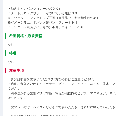
・動きやすいパンツ（ジーンズＯＫ）、
※タートルネックやフードがついている服はＮＧ
※スウェット、タンクトップ不可（事故防止、安全衛生のため）
※ダメージ加工、半パン／短パン、スカート不可
※サンダル（素足が出るもの）不可、ハイヒール不可
希望資格・必要資格
なし
待遇
なし
注意事項
・身分証明書を提示いただけない方の応募はご遠慮ください。
・過度な髪型／ひげやヘアカラー、ピアス、マニキュア／ネイル、香水、ア
ください。
・清潔感がある髪型／ひげや色、常識の範囲内のピアス・マニキュア／ネイ
はＯＫです。
・髪の長い方は、ヘアゴムなどをご持参いただき、きれいに結んでいただき