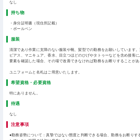
なし
持ち物
・身分証明書（現住所記載）
・ボールペン
服装
清潔であり作業に支障のない服装や靴、髪型での勤務をお願いしています。
ピアス、マニキュア、香水、目立つほどのひげやタトゥーなどを含め接客に
要素を確認した場合、その場で改善できなければ勤務をお断りすることがあ
ユニフォームと名札はご用意いたします。
希望資格・必要資格
特にありません。
待遇
なし
注意事項
●勤務姿勢について：真摯ではない態度と判断できる場合、勤務をお断りす