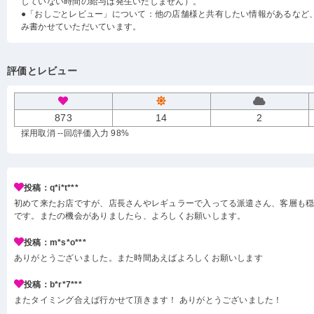
していない時間の給与は発生いたしません）。
●「おしごとレビュー」について：他の店舗様と共有したい情報があるなど
み書かせていただいています。
評価とレビュー
873
14
2
採用取消 --回
/評価入力 98%
投稿：q*i*t***
初めて来たお店ですが、店長さんやレギュラーで入ってる派遣さん、客層も
です。またの機会がありましたら、よろしくお願いします。
投稿：m*s*o***
ありがとうございました。また時間あえばよろしくお願いします
投稿：b*r*7***
またタイミング合えば行かせて頂きます！ ありがとうございました！