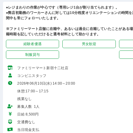
●レジまわりの作業が中心です（専用レジ1台が割り当てられます）。
●弊店初勤務のワーカーさんに対しては10分程度オリエンテーションの時間
間中も常にフォローいたします。
※ファミリーマート店舗に在籍中、あるいは過去に在籍していたことがある
籍時期を記していただけると選考材料として助かります。
経験者優遇
男女歓迎
制服貸与
ファミリーマート新宿十二社店
コンビニスタッフ
2026年06月10日(水) 14:00～20:00
休憩:17:00～17:15
残業なし
募集人数 1人
日給 8,500円
交通費なし
当日現金支払