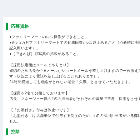
応募資格
●ファミリーマートのレジ操作ができること。
●直近2カ月ファミリーマートでの勤務回数が5回以上あること（応募時に実
記入願います）。
●（できれば）顔写真の掲載があること。
【採用決定後はメールでやりとり】
確認のため店長からEメールかショートメールを差し上げますので一言添え
す（状況により電話を差し上げることもあります）。
24時間経過しても連絡がとれない場合「欠勤」とさせていただきます。
【採用を2名で分担しております】
店長、マネージャー職の2名の担当者がそれぞれの裁量で選考、採用をさせ
【「お墨付き」付与は休止中です】
「お墨付き」は店舗単位で付与する制度のため、2名の採用担当者がいる弊
せん。
控除