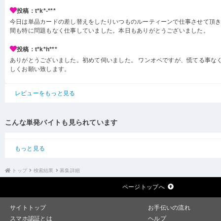
投稿：t*k*-***
今日は単品カードの差し替えをしたりいつものルーティーンで仕事させて頂き
間も特に問題もなく仕事していました。本日もありがとうございました。
投稿：t*k*h***
ありがとうございました。初めて伺いました。 ワンオペですが、慌てる事なく
しくお願い致します。
レビューをもっと見る
こんな単発バイトも見られています
もっと見る
トップ
検索結果
募集詳細
ページトップへ
サイトトップ
お手伝いの流れ
スマホ認証とは
ヘルプ