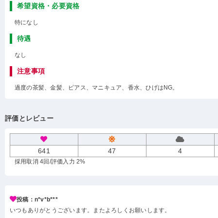
希望資格・必要資格
特になし
待遇
なし
注意事項
過度の茶髪、金髪、ピアス、マニキュア、香水、ひげはNG。
評価とレビュー
641
47
4
採用取消 4回
/評価入力 2%
投稿：n*v*b***
いつもありがとうございます。またよろしくお願いします。