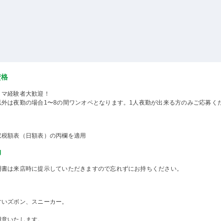
資格
ミマ経験者大歓迎！
以外は夜勤の場合1〜8の間ワンオペとなります。1人夜勤が出来る方のみご応募く
収税額表（日額表）の丙欄を適用
物
明書は来店時に提示していただきますので忘れずにお持ちください。
すいズボン、スニーカー。
用意いたします。