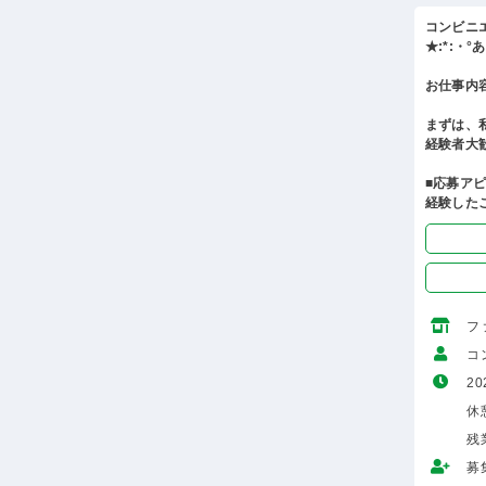
コンビニ
★:*:・
お仕事内
まずは、
経験者大
■応募ア
経験した
フ
コ
20
休憩
残
募