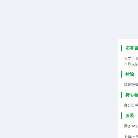
応募
☆ファ
※月火
控除
源泉徴
持ち
身分証
服装
動きや
上着は