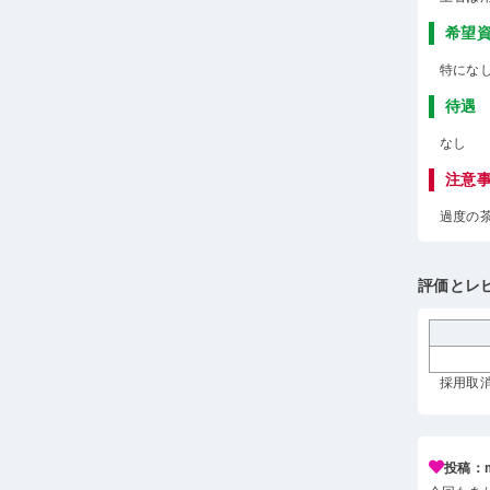
希望
特にな
待遇
なし
注意
過度の
評価とレ
採用取消
投稿：m*