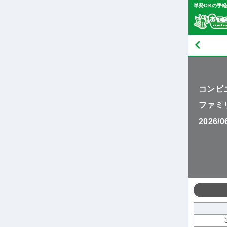
単発OKの手
コンビ
ファミ
2026/