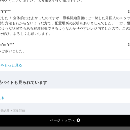
りがとうございました。 大変働きやすい環境でした。
t*t***
2
でした！ 全体的にはよかったのですが、勤務開始直後にご一緒した外国人のスタ
発行方法もわからないような方で、配置場所の説明もありませんでした。 一方、
のような状況でもある程度把握できるようなわかりやすいレジ内でしたので、この
またぜひ、よろしくお願いします。
m*r***
2
うございました。
ーをもっと見る
発バイトも見られています
見る
検索結果
募集詳細
ページトップへ