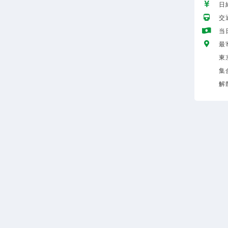
日給
交
当
最
東
集
解