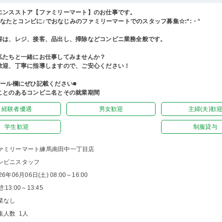
エンスストア【ファミリーマート】のお仕事です。
°あなたとコンビに♪でおなじみのファミリーマートでのスタッフ募集☆:*:・°
容は、レジ、接客、品出し、掃除などコンビニ業務全般です。
私たちと一緒にお仕事してみませんか？
歓迎、丁寧に指導しますので、ご安心ください！
ピール欄にぜひ記載ください■
ことのあるコンビニ名とその就業期間
経験者優遇
男女歓迎
主婦(夫)歓
学生歓迎
制服貸与
ァミリーマート練馬南田中一丁目店
ンビニスタッフ
26年06月06日(土) 08:00～16:00
:13:00～13:45
業なし
集人数 1人