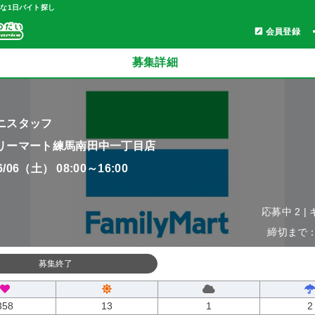
軽な1日バイト探し
会員登録
募集詳細
ニスタッフ
リーマート練馬南田中一丁目店
06/06（土） 08:00～16:00
応募中 2 |
締切まで：0
募集終了
358
13
1
2