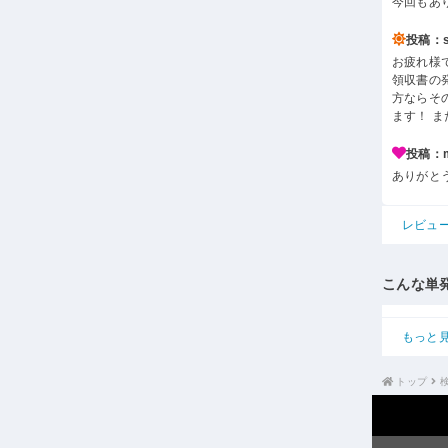
今回もあ
投稿：s*
お疲れ様
領収書の
方ならそ
ます！ 
投稿：m*
ありがと
レビュ
こんな単
もっと
トップ