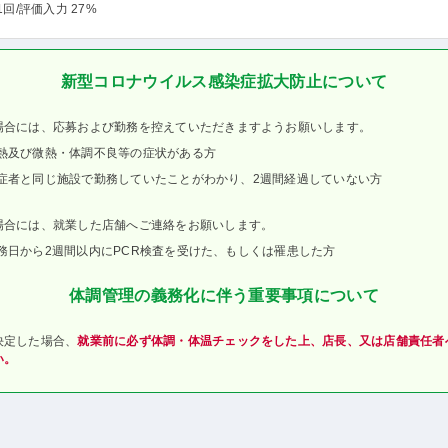
1回
/評価入力 27%
新型コロナウイルス感染症拡大防止について
場合には、応募および勤務を控えていただきますようお願いします。
熱及び微熱・体調不良等の症状がある方
症者と同じ施設で勤務していたことがわかり、2週間経過していない方
場合には、就業した店舗へご連絡をお願いします。
務日から2週間以内にPCR検査を受けた、もしくは罹患した方
体調管理の義務化に伴う重要事項について
決定した場合、
就業前に必ず体調・体温チェックをした上、店長、又は店舗責任者
い。