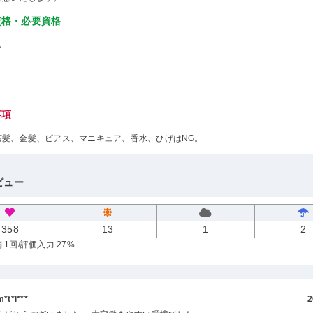
資格・必要資格
し
事項
茶髪、金髪、ピアス、マニキュア、香水、ひげはNG。
ビュー
358
13
1
2
 1回
/評価入力 27%
t*l***
2