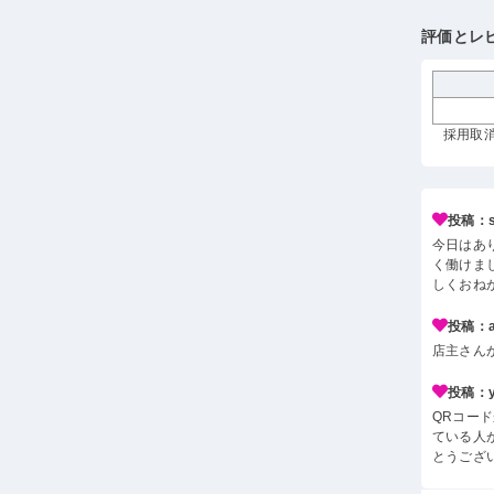
評価とレ
採用取消 
投稿：s*
今日はあ
く働けま
しくおね
投稿：a*
店主さん
投稿：y*
QRコー
ている人
とうござ