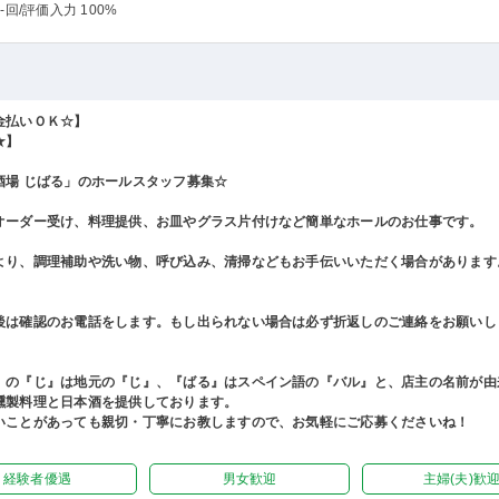
-回
/評価入力 100%
金払いＯＫ☆】
★】
酒場 じばる」のホールスタッフ募集☆
オーダー受け、料理提供、お皿やグラス片付けなど簡単なホールのお仕事です。
より、調理補助や洗い物、呼び込み、清掃などもお手伝いいただく場合があります
後は確認のお電話をします。もし出られない場合は必ず折返しのご連絡をお願いし
』の『じ』は地元の『じ』、『ばる』はスペイン語の『バル』と、店主の名前が由
燻製料理と日本酒を提供しております。
いことがあっても親切・丁寧にお教しますので、お気軽にご応募くださいね！
経験者優遇
男女歓迎
主婦(夫)歓