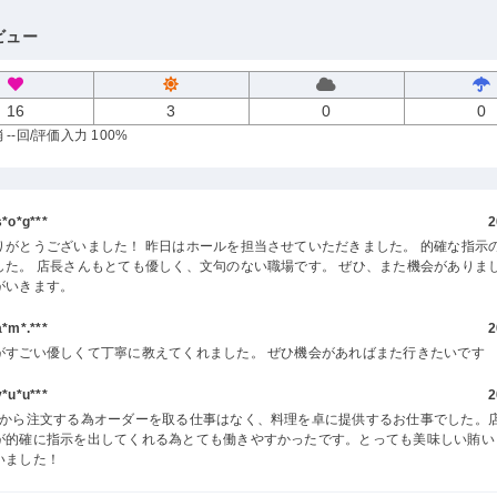
ビュー
16
3
0
0
--回
/評価入力 100%
o*g***
2
りがとうございました！ 昨日はホールを担当させていただきました。 的確な指示
した。 店長さんもとても優しく、文句のない職場です。 ぜひ、また機会がありま
がいきます。
m*.***
2
がすごい優しくて丁寧に教えてくれました。 ぜひ機会があればまた行きたいです
u*u***
2
ドから注文する為オーダーを取る仕事はなく、料理を卓に提供するお仕事でした。
が的確に指示を出してくれる為とても働きやすかったです。とっても美味しい賄い
いました！