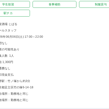
学生歓迎
食事補助
制服貸与
駅チカ
楽酒場 じばる
ールスタッフ
26年06月06日(土) 17:00～22:00
憩なし
業の可能性あり
集人数 1人
 1,300円
通費なし
日現金支払
寄駅：竹ノ塚から約3分
京都足立区竹の塚6-14-18
合場所：勤務地と同じ
散場所：勤務地と同じ