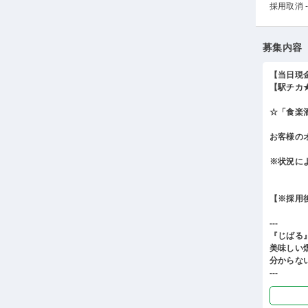
採用取消 -
募集内容
【当日現
【駅チカ
☆「食楽
お客様の
※状況に
【※採用
---
『じばる
美味しい
分からな
---