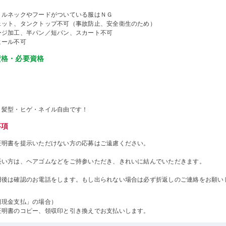
トルネックやフードがついている服はＮＧ
ェット、タンクトップ不可（事故防止、安全衛生のため）
ージ加工、半パン／短パン、スカート不可
ヒール不可
資格・必要資格
・髪型・ヒゲ・ネイル自由です！
事項
証明書を提示いただけない方の応募はご遠慮ください。
長い方は、ヘアゴムなどをご持参いただき、きれいに結んでいただきます。
用後は確認のお電話をします。もし出られない場合は必ず折返しのご連絡をお願い
日現金支払」の場合）
証明書のコピー、領収印と引き換えでお支払いします。