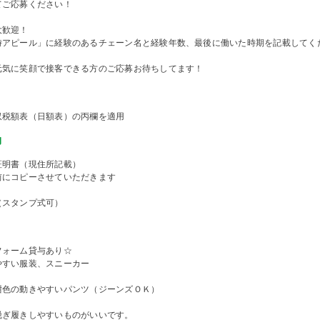
てご応募ください！
大歓迎！
時アピール」に経験のあるチェーン名と経験年数、最後に働いた時期を記載してく
元気に笑顔で接客できる方のご応募お待ちしてます！
収税額表（日額表）の丙欄を適用
物
証明書（現住所記載）
前にコピーさせていただきます
（スタンプ式可）
フォーム貸与あり☆
やすい服装、スニーカー
紺色の動きやすいパンツ（ジーンズＯＫ）
脱ぎ履きしやすいものがいいです。