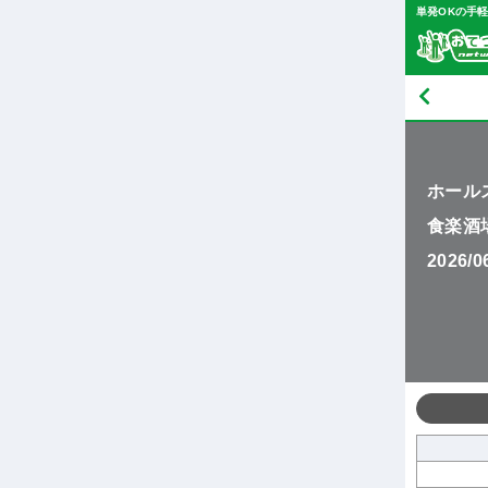
単発OKの手
ホール
食楽酒
2026/