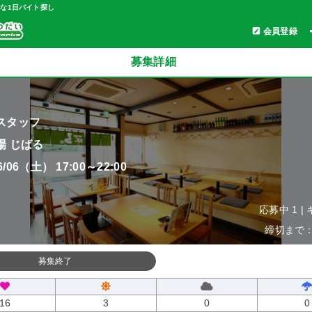
軽な1日バイト探し
会員登録
募集詳細
スタッフ
場 じばる
06/06（土） 17:00～22:00
応募中 1 |
締切まで：0
募集終了
16
3
0
0