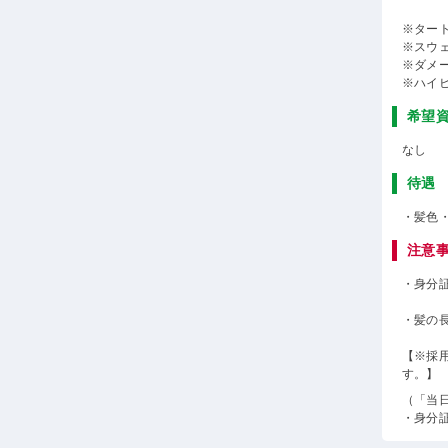
※ター
※スウ
※ダメ
※ハイ
希望
なし
待遇
・髪色
注意
・身分
・髪の
【※採
す。】
（「当
・身分