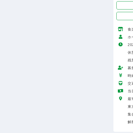
食
ホ
20
休
残
募
時給
交
当
最
東
集
解