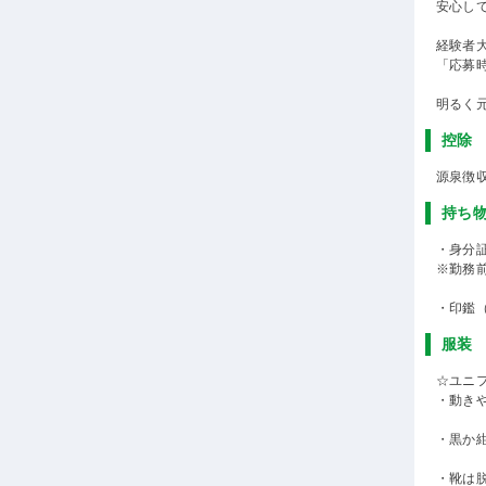
安心し
経験者
「応募
明るく
控除
源泉徴
持ち
・身分
※勤務
・印鑑
服装
☆ユニ
・動き
・黒か
・靴は