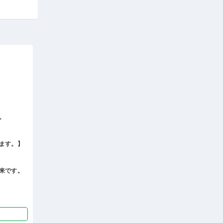
。
ます。】
来です。
迎