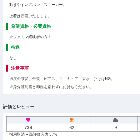
動きやすいズボン、スニーカー。
上着は用意いたします。
希望資格・必要資格
☆ファミマ経験者の方！
待遇
なし
注意事項
過度の茶髪、金髪、ピアス、マニキュア、香水、ひげはNG。
※身分証明書と印鑑を忘れずにお持ちください。
評価とレビュー
734
62
9
採用取消 --回
/評価入力 57%