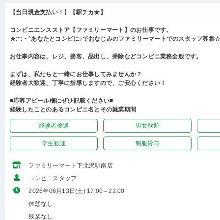
【当日現金支払い！】【駅チカ★】
コンビニエンスストア【ファミリーマート】のお仕事です。
★:*:・°あなたとコンビに♪でおなじみのファミリーマートでのスタッフ募集☆:
お仕事内容は、レジ、接客、品出し、掃除などコンビニ業務全般です。
まずは、私たちと一緒にお仕事してみませんか？
経験者大歓迎、丁寧に指導しますので、ご安心ください！
■応募アピール欄にぜひ記載ください■
経験したことのあるコンビニ名とその就業期間
経験者優遇
男女歓迎
学生歓迎
制服貸与
ファミリーマート下北沢駅南店
コンビニスタッフ
2026年06月13日(土) 17:00～22:00
休憩なし
残業なし