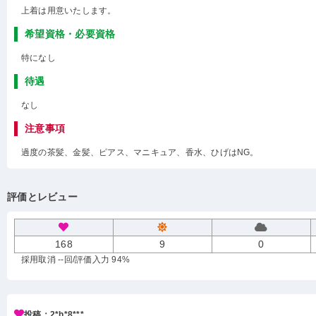
上着は用意いたします。
希望資格・必要資格
特になし
待遇
なし
注意事項
過度の茶髪、金髪、ピアス、マニキュア、香水、ひげはNG。
評価とレビュー
168
9
0
採用取消 --回
/評価入力 94%
投稿：2*h*8***