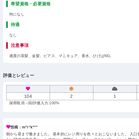
希望資格・必要資格
特になし
待遇
なし
注意事項
過度の茶髪、金髪、ピアス、マニキュア、香水、ひげはNG。
評価とレビュー
104
2
1
採用取消 --回
/評価入力 100%
投稿：m*r*k***
朝から昼まで働きました。 基本的にレジ周りを色々とおこないました。 入口