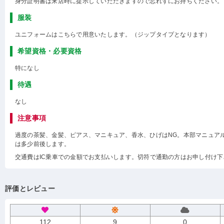
身分証明書は来店時に提示していただきますので忘れずにお持ちください。
服装
ユニフォームはこちらで用意いたします。（ジップタイプとなります）
希望資格・必要資格
特になし
待遇
なし
注意事項
過度の茶髪、金髪、ピアス、マニキュア、香水、ひげはNG。本部マニュア
は多少前後します。
交通費はIC乗車での金額でお支払いします。切符で通勤の方はお申し付け下
評価とレビュー
112
9
0