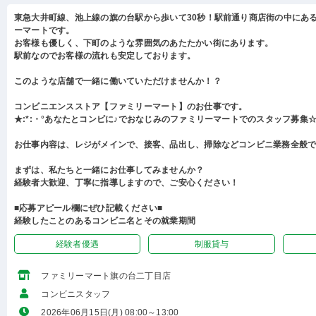
東急大井町線、池上線の旗の台駅から歩いて30秒！駅前通り商店街の中にあ
ーマートです。
お客様も優しく、下町のような雰囲気のあたたかい街にあります。
駅前なのでお客様の流れも安定しております。
このような店舗で一緒に働いていただけませんか！？
コンビニエンスストア【ファミリーマート】のお仕事です。
★:*:・°あなたとコンビに♪でおなじみのファミリーマートでのスタッフ募集☆:
お仕事内容は、レジがメインで、接客、品出し、掃除などコンビニ業務全般
まずは、私たちと一緒にお仕事してみませんか？
経験者大歓迎、丁寧に指導しますので、ご安心ください！
■応募アピール欄にぜひ記載ください■
経験したことのあるコンビニ名とその就業期間
経験者優遇
制服貸与
ファミリーマート旗の台二丁目店
コンビニスタッフ
2026年06月15日(月) 08:00～13:00