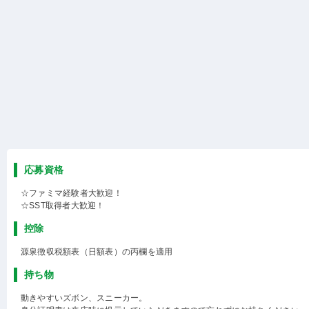
応募資格
☆ファミマ経験者大歓迎！
☆SST取得者大歓迎！
控除
源泉徴収税額表（日額表）の丙欄を適用
持ち物
動きやすいズボン、スニーカー。