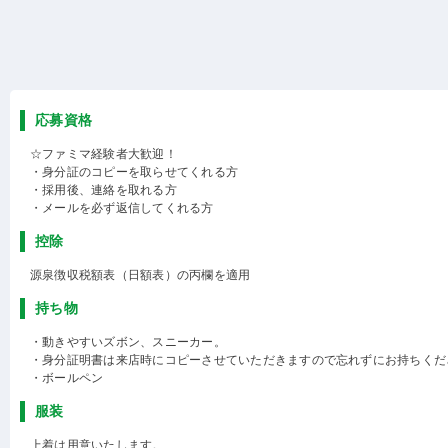
応募資格
☆ファミマ経験者大歓迎！
・身分証のコピーを取らせてくれる方
・採用後、連絡を取れる方
・メールを必ず返信してくれる方
控除
源泉徴収税額表（日額表）の丙欄を適用
持ち物
・動きやすいズボン、スニーカー。
・身分証明書は来店時にコピーさせていただきますので忘れずにお持ちくだ
・ボールペン
服装
上着は用意いたします。