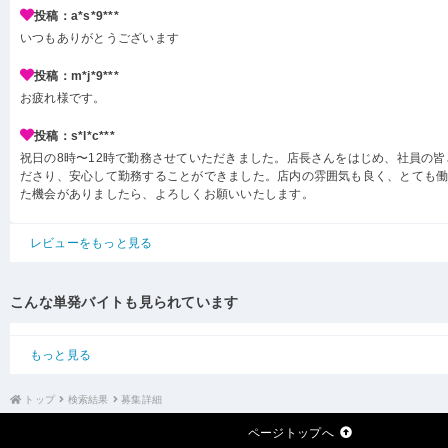
投稿：a*s*9***
いつもありがとうございます
投稿：m*j*9***
お疲れ様です。
投稿：s*l*c***
祝日の8時〜12時で勤務させていただきました。店長さんをはじめ、社員の
ださり、安心して勤務することができました。店内の雰囲気も良く、とても
た機会がありましたら、よろしくお願いいたします。
レビューをもっと見る
こんな単発バイトも見られています
もっと見る
トップ
検索結果
募集詳細
ページトップへ