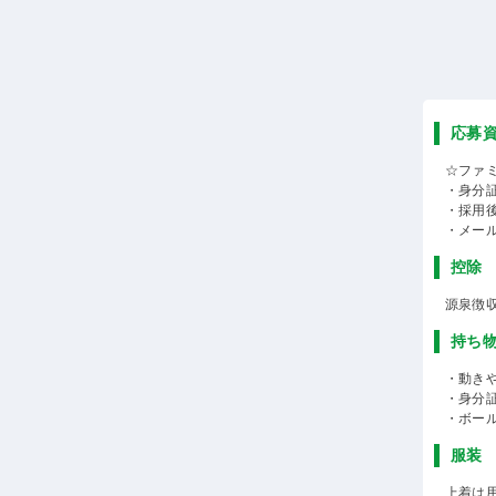
応募
☆ファ
・身分
・採用
・メー
控除
源泉徴
持ち
・動き
・身分
・ボー
服装
上着は