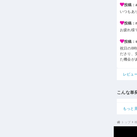
投稿：a*
いつもあ
投稿：m*
お疲れ様
投稿：s*
祝日の8
ださり、
た機会が
レビュ
こんな単
もっと
トップ