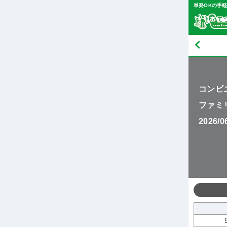
単発OKの手
コンビ
ファミ
2026/