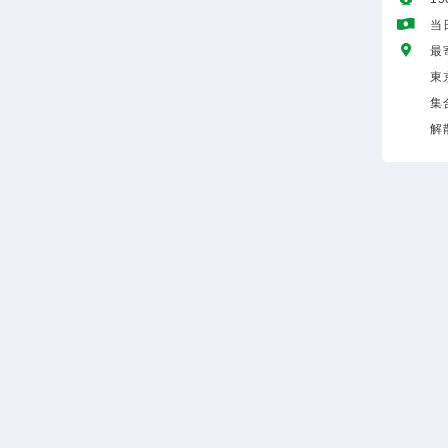
当
最
東
集
解