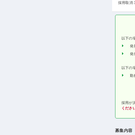
採用取消 
以下の
発
発
以下の
勤
採用が
くださ
募集内容