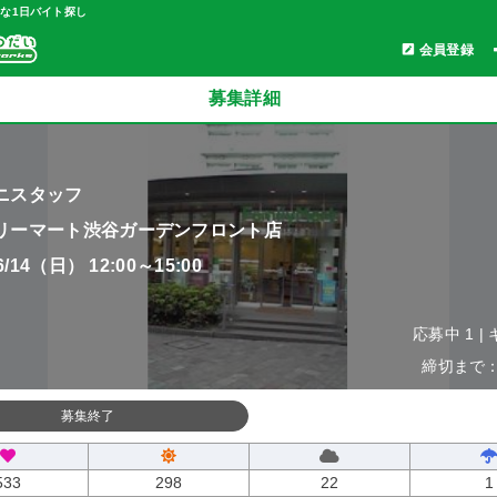
軽な1日バイト探し
会員登録
募集詳細
ニスタッフ
リーマート渋谷ガーデンフロント店
06/14（日） 12:00～15:00
応募中 1 |
締切まで：0
募集終了
533
298
22
1