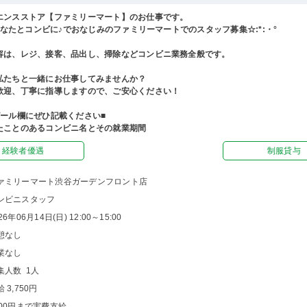
エンスストア【ファミリーマート】のお仕事です。
°あなたとコンビに♪でおなじみのファミリーマートでのスタッフ募集☆:*:・°
容は、レジ、接客、品出し、掃除などコンビニ業務全般です。
私たちと一緒にお仕事してみませんか？
歓迎、丁寧に指導しますので、ご安心ください！
ピール欄にぜひ記載ください■
たことのあるコンビニ名とその就業期間
経験者優遇
制服貸与
ァミリーマート渋谷ガーデンフロント店
ンビニスタッフ
26年06月14日(日) 12:00～15:00
憩なし
業なし
集人数 1人
 3,750円
500円まで実費支給