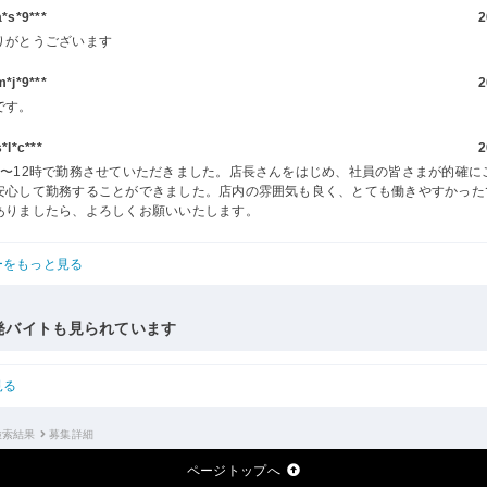
s*9***
2
りがとうございます
j*9***
2
です。
l*c***
2
時〜12時で勤務させていただきました。店長さんをはじめ、社員の皆さまが的確に
安心して勤務することができました。店内の雰囲気も良く、とても働きやすかった
ありましたら、よろしくお願いいたします。
ーをもっと見る
発バイトも見られています
見る
検索結果
募集詳細
ページトップへ