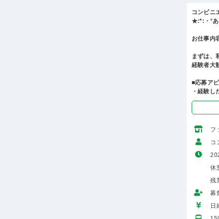
コンビニ
★:*:・
お仕事内
まずは、
経験者大
■応募ア
・経験し
フ
コ
20
休
残
募
日給
1