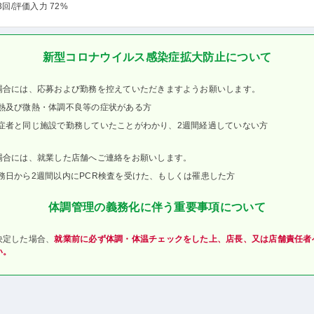
3回
/評価入力 72%
新型コロナウイルス感染症拡大防止について
場合には、応募および勤務を控えていただきますようお願いします。
熱及び微熱・体調不良等の症状がある方
症者と同じ施設で勤務していたことがわかり、2週間経過していない方
場合には、就業した店舗へご連絡をお願いします。
務日から2週間以内にPCR検査を受けた、もしくは罹患した方
体調管理の義務化に伴う重要事項について
決定した場合、
就業前に必ず体調・体温チェックをした上、店長、又は店舗責任者
い。