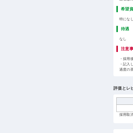
希望
特にな
待遇
なし
注意
・採用
・記入
過度の
評価とレ
採用取消