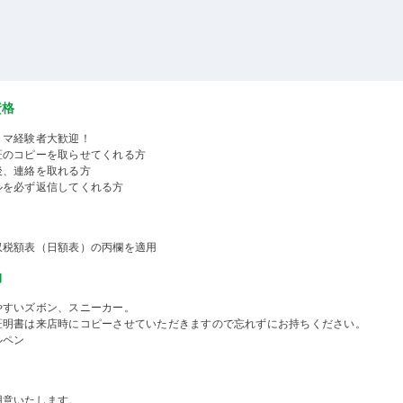
資格
ミマ経験者大歓迎！
証のコピーを取らせてくれる方
後、連絡を取れる方
ルを必ず返信してくれる方
収税額表（日額表）の丙欄を適用
物
やすいズボン、スニーカー。
証明書は来店時にコピーさせていただきますので忘れずにお持ちください。
ルペン
用意いたします。