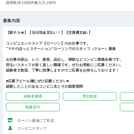
採用取消 13回
/評価入力 100%
募集内容
【駅チカ★】【当日現金支払い！】【交通費支給♪】
コンビニエンスストア【ローソン】のお仕事です。
"マチのほっとステーション"ローソンでのスタッフ（クルー）募集
お仕事内容は、レジ、接客、品出し、掃除などコンビニ業務全般です。
明るいスタッフが多く楽しい職場です。ぜひお気軽にご応募ください。
経験者大歓迎、丁寧に指導しますのでご応募をお待ちしております！
■応募アピール欄にぜひ記載ください■
経験したことのあるコンビニ名とその就業期間
経験者優遇
男女歓迎
制服貸与
ローソン築地二丁目店
コンビニスタッフ