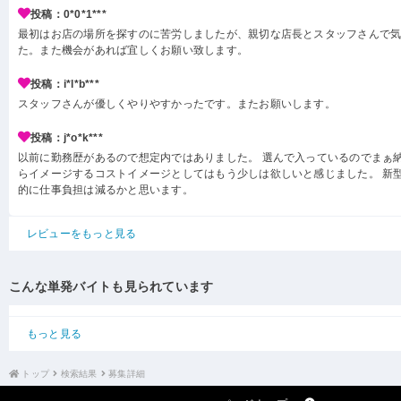
投稿：0*0*1***
最初はお店の場所を探すのに苦労しましたが、親切な店長とスタッフさんで
た。また機会があれば宜しくお願い致します。
投稿：i*l*b***
スタッフさんが優しくやりやすかったです。またお願いします。
投稿：j*o*k***
以前に勤務歴があるので想定内ではありました。 選んで入っているのでまぁ
らイメージするコストイメージとしてはもう少しは欲しいと感じました。 新型
的に仕事負担は減るかと思います。
レビューをもっと見る
こんな単発バイトも見られています
もっと見る
トップ
検索結果
募集詳細