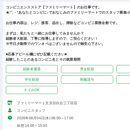
コンビニエンスストア【ファミリーマート】のお仕事です。
★:*:・°あなたとコンビに♪でおなじみのファミリーマートでのスタッフ募集☆:
お仕事内容は、レジ、接客、品出し、掃除などコンビニ業務全般です。
まずは、私たちと一緒にお仕事してみませんか？
経験者大歓迎、丁寧に指導しますので、ご安心ください！
※平日夕勤帯でのワンオペはございませんので御安心下さい。
■応募アピール欄にぜひ記載ください■
経験したことのあるコンビニ名とその就業期間
経験者優遇
男女歓迎
学生歓迎
制服貸与
ネイルOK
ファミリーマート文京目白台三丁目店
コンビニスタッフ
2026年06月04日(木) 08:00～17:00
休憩:14:00～15:00