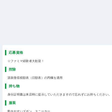
応募資格
☆ファミマ経験者大歓迎！
控除
源泉徴収税額表（日額表）の丙欄を適用
持ち物
身分証明書は来店時に提示していただきますので忘れずにお持ちください。
服装
動きやすいズボン、スニーカー。