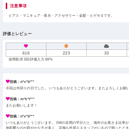
注意事項
ピアス・マニキュア・香水・アクセサリー・金髪・ヒゲＮＧです。
評価とレビュー
616
223
33
採用取消 3回
/評価入力 88%
投稿：n*v*b***
今回は外回りの日でした。 いつもありがとうございます。またよろしくお願
投稿：m*k*t***
またお願いします！
投稿：n*v*b***
いつもありがとうございます。 GWの谷間の平日だと、海外のお客さま比率
地影響なのか穏やかな方が多く、店舗も外国人スタッフがいるので困ったと