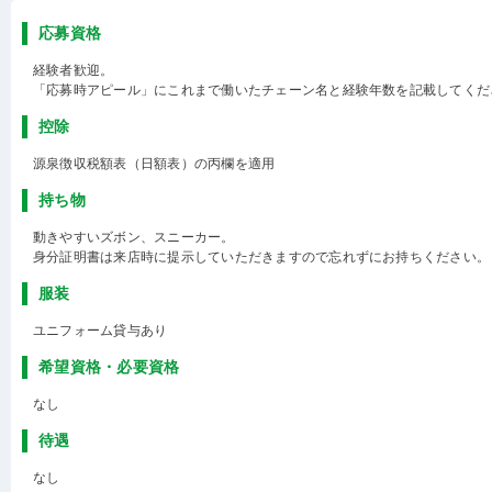
応募資格
経験者歓迎。
「応募時アピール」にこれまで働いたチェーン名と経験年数を記載してくだ
控除
源泉徴収税額表（日額表）の丙欄を適用
持ち物
動きやすいズボン、スニーカー。
身分証明書は来店時に提示していただきますので忘れずにお持ちください。
服装
ユニフォーム貸与あり
希望資格・必要資格
なし
待遇
なし