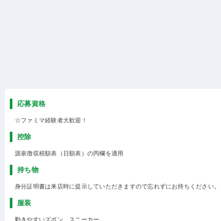
応募資格
☆ファミマ経験者大歓迎！
控除
源泉徴収税額表（日額表）の丙欄を適用
持ち物
身分証明書は来店時に提示していただきますので忘れずにお持ちください。
服装
動きやすいズボン、スニーカー。