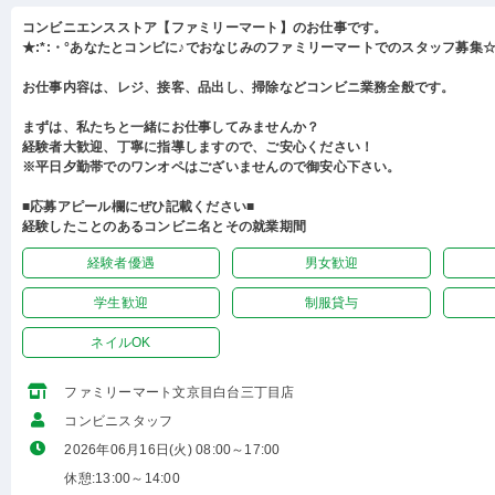
コンビニエンスストア【ファミリーマート】のお仕事です。
★:*:・°あなたとコンビに♪でおなじみのファミリーマートでのスタッフ募集☆:
お仕事内容は、レジ、接客、品出し、掃除などコンビニ業務全般です。
まずは、私たちと一緒にお仕事してみませんか？
経験者大歓迎、丁寧に指導しますので、ご安心ください！
※平日夕勤帯でのワンオペはございませんので御安心下さい。
■応募アピール欄にぜひ記載ください■
経験したことのあるコンビニ名とその就業期間
経験者優遇
男女歓迎
学生歓迎
制服貸与
ネイルOK
ファミリーマート文京目白台三丁目店
コンビニスタッフ
2026年06月16日(火) 08:00～17:00
休憩:13:00～14:00