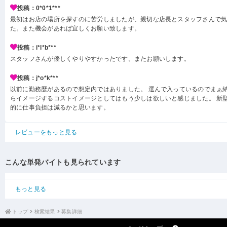
投稿：0*0*1***
最初はお店の場所を探すのに苦労しましたが、親切な店長とスタッフさんで
た。また機会があれば宜しくお願い致します。
投稿：i*l*b***
スタッフさんが優しくやりやすかったです。またお願いします。
投稿：j*o*k***
以前に勤務歴があるので想定内ではありました。 選んで入っているのでまぁ
らイメージするコストイメージとしてはもう少しは欲しいと感じました。 新型
的に仕事負担は減るかと思います。
レビューをもっと見る
こんな単発バイトも見られています
もっと見る
トップ
検索結果
募集詳細