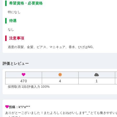
希望資格・必要資格
特になし
待遇
なし
注意事項
過度の茶髪、金髪、ピアス、マニキュア、香水、ひげはNG。
評価とレビュー
470
4
1
採用取消 1回
/評価入力 100%
投稿：k*i*o***
ありがとーございました！またよろしくおねがいします^_^とても働きやすい