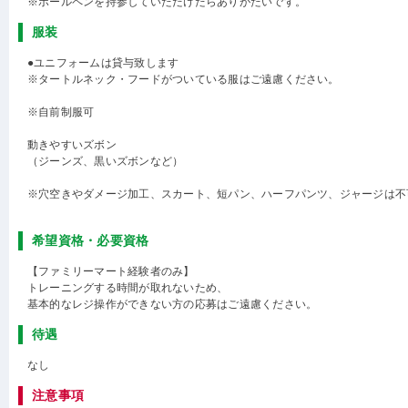
※ボールペンを持参していただけたらありがたいです。
服装
●ユニフォームは貸与致します
※タートルネック・フードがついている服はご遠慮ください。
※自前制服可
動きやすいズボン
（ジーンズ、黒いズボンなど）
※穴空きやダメージ加工、スカート、短パン、ハーフパンツ、ジャージは不
希望資格・必要資格
【ファミリーマート経験者のみ】
トレーニングする時間が取れないため、
基本的なレジ操作ができない方の応募はご遠慮ください。
待遇
なし
注意事項