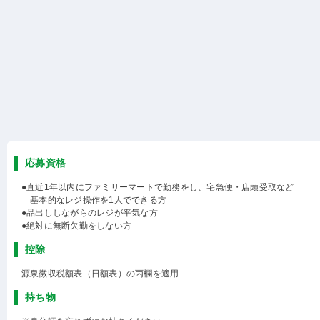
応募資格
●直近1年以内にファミリーマートで勤務をし、宅急便・店頭受取など
基本的なレジ操作を1人でできる方
●品出ししながらのレジが平気な方
●絶対に無断欠勤をしない方
控除
源泉徴収税額表（日額表）の丙欄を適用
持ち物