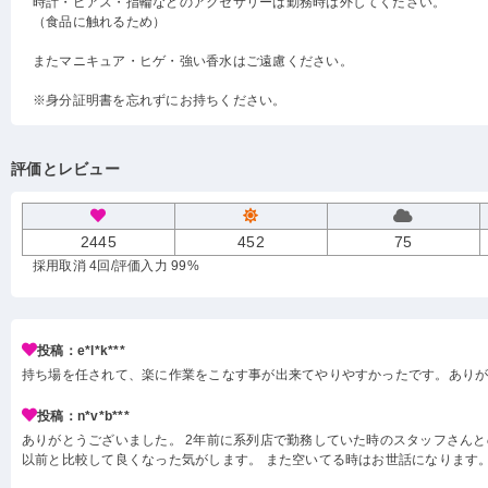
時計・ピアス・指輪などのアクセサリーは勤務時は外してください。
（食品に触れるため）
またマニキュア・ヒゲ・強い香水はご遠慮ください。
※身分証明書を忘れずにお持ちください。
評価とレビュー
2445
452
75
採用取消 4回
/評価入力 99%
投稿：e*l*k***
持ち場を任されて、楽に作業をこなす事が出来てやりやすかったです。あり
投稿：n*v*b***
ありがとうございました。 2年前に系列店で勤務していた時のスタッフさんと
以前と比較して良くなった気がします。 また空いてる時はお世話になります