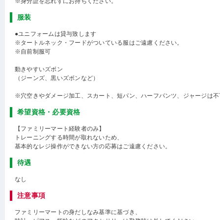
※身分証を忘れずにお持ちください。
服装
●ユニフォームは貸与致します
※タートルネック・フードがついている服はご遠慮ください。
※自前制服可
動きやすいズボン
（ジーンズ、黒いズボンなど）
※穴空きやダメージ加工、スカート、短パン、ハーフパンツ、ジャージは不
希望資格・必要資格
【ファミリーマート経験者のみ】
トレーニングする時間が取れないため、
基本的なレジ操作ができない方の応募はご遠慮ください。
待遇
なし
注意事項
ファミリーマートの身だしなみ基準に基づき、