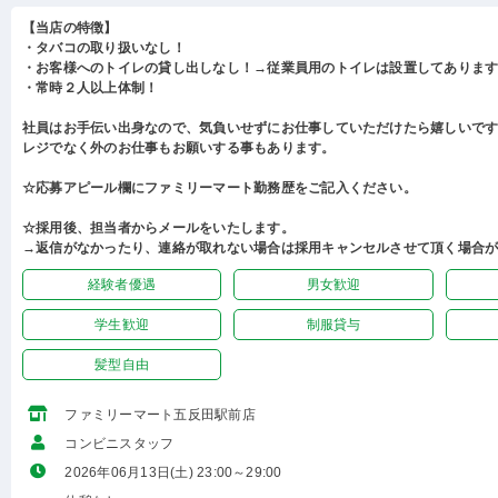
【当店の特徴】
・タバコの取り扱いなし！
・お客様へのトイレの貸し出しなし！→従業員用のトイレは設置してありま
・常時２人以上体制！
社員はお手伝い出身なので、気負いせずにお仕事していただけたら嬉しいで
レジでなく外のお仕事もお願いする事もあります。
☆応募アピール欄にファミリーマート勤務歴をご記入ください。
☆採用後、担当者からメールをいたします。
→返信がなかったり、連絡が取れない場合は採用キャンセルさせて頂く場合
経験者優遇
男女歓迎
学生歓迎
制服貸与
髪型自由
ファミリーマート五反田駅前店
コンビニスタッフ
2026年06月13日(土) 23:00～29:00