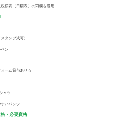
収税額表（日額表）の丙欄を適用
物
（スタンプ式可）
ルペン
フォーム貸与あり☆
Tシャツ
やすいパンツ
資格・必要資格