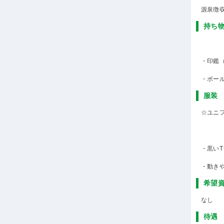
源泉徴
持ち
・印鑑
・ボー
服装
☆ユニ
・黒い
・動き
希望
なし
待遇