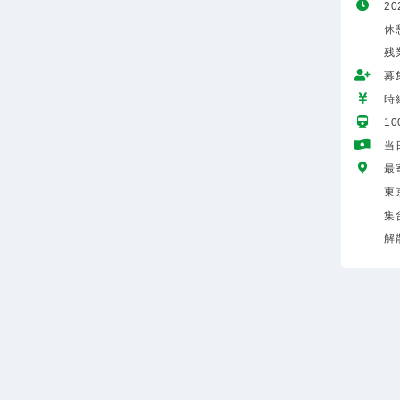
20
休憩
残
募
時給
1
当
最
東
集
解