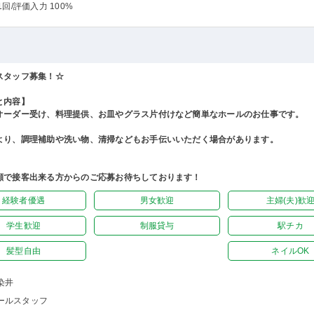
1回
/評価入力 100%
スタッフ募集！☆
と内容】
オーダー受け、料理提供、お皿やグラス片付けなど簡単なホールのお仕事です。
より、調理補助や洗い物、清掃などもお手伝いいただく場合があります。
顔で接客出来る方からのご応募お待ちしております！
経験者優遇
男女歓迎
主婦(夫)歓
学生歓迎
制服貸与
駅チカ
髪型自由
ネイルOK
染井
ールスタッフ