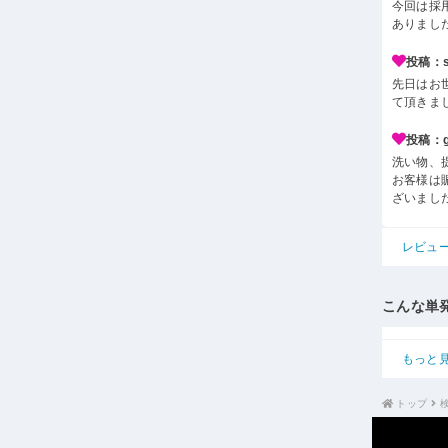
今回は採
ありまし
投稿：s*
先日はお
て頂きま
投稿：g*
洗い物、
お客様は
ざいまし
レビュ
こんな単
もっと
トップ