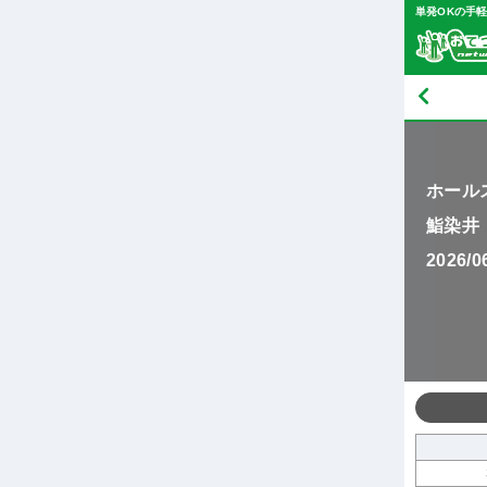
単発OKの手
ホール
鮨染井
2026/