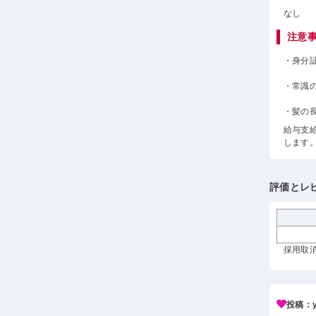
なし
注意
・身分
・常識
・髪の
給与支
します
評価とレ
採用取消
投稿：y*