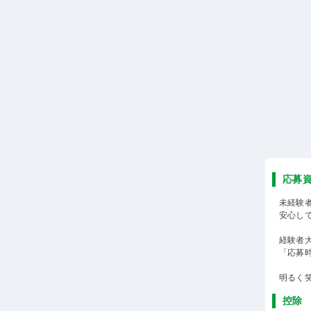
応募
未経験
安心し
経験者
「応募
明るく
控除