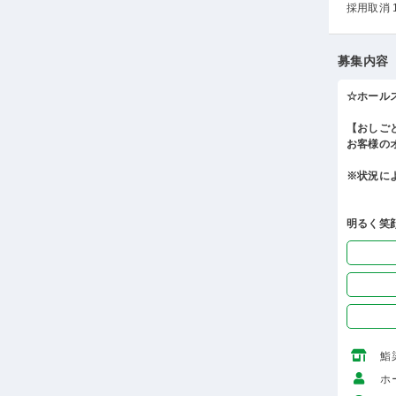
採用取消 
募集内容
☆ホール
【おしご
お客様の
※状況に
明るく笑
鮨
ホ