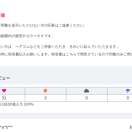
事項
証明書を提示いただけない方の応募はご遠慮ください。
の範囲内の髪型やカラーＯＫです。
長い方は、ヘアゴムなどをご持参いただき、きれいに結んでいただきます。
給時に領収書記入お願いします。領収書はこちらで用意さているので印鑑のみご用
。
ビュー
31
3
0
0
 1回
/評価入力 100%
y*1***
2