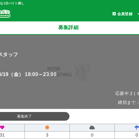
軽な1日バイト探し
会員登録
募集詳細
スタッフ
06/19（金） 18:00～23:00
応募中 2 |
締切まで：0
募集終了
31
3
0
0