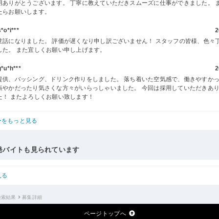
用ありがとうございます。 丁寧に教えていただきスムーズに仕事ができました。 
たらお願いします。
o*i***
2
世話になりました。 評価が遅くなり申し訳ございません！ スタッフの皆様、色々
した。 また宜しくお願い申し上げます。
u*h***
2
提供、バッシング、ドリンク作りをしました。 落ち着いた空気感で、働きやすか
賑やかだったり気さくな方々がいらっしゃいました。 今回は採用していただきあ
た！ またよろしくお願い致します！
ーをもっと見る
発バイトも見られています
見る
検索結果
募集詳細
ページトップへ