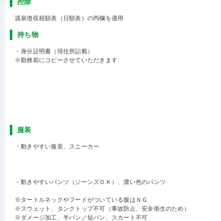
控除
源泉徴収税額表（日額表）の丙欄を適用
持ち物
・身分証明書（現住所記載）
※勤務前にコピーさせていただきます
服装
・動きやすい服装、スニーカー
・動きやすいパンツ（ジーンズＯＫ）、濃い色のパンツ
※タートルネックやフードがついている服はＮＧ
※スウェット、タンクトップ不可（事故防止、安全衛生のため）
※ダメージ加工、半パン／短パン、スカート不可