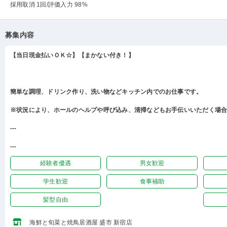
採用取消 1回
/評価入力 98%
募集内容
【当日現金払いＯＫ☆】【まかない付き！】
簡単な調理、ドリンク作り、洗い物などキッチン内でのお仕事です。
※状況により、ホールのヘルプや呼び込み、清掃などもお手伝いいただく場
---
---
経験者優遇
男女歓迎
学生歓迎
食事補助
髪型自由
海鮮と旬菜と焼鳥居酒屋 盛市 新宿店