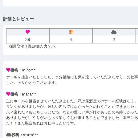
評価とレビュー
39
4
2
採用取消 1回
/評価入力 98%
投稿：4*.*o***
ホールを担当いたしました。水分補給にも気を遣っていただきながら、お仕
した。ありがとうございます。
投稿：a*a*a***
主にホールを担当させていただきました。私は居酒屋でのホール経験はなく
ランクがありましたが、難しい内容ではなかったため行うことができました
夫？疲れた？あとちょっとだね」などの優しい声がけがあったのも嬉しかっ
ありましたが、やりがいもあり楽しくお仕事することができました！本当に
た！！また機会あればお仕事したいです。
投稿：s*u*a***