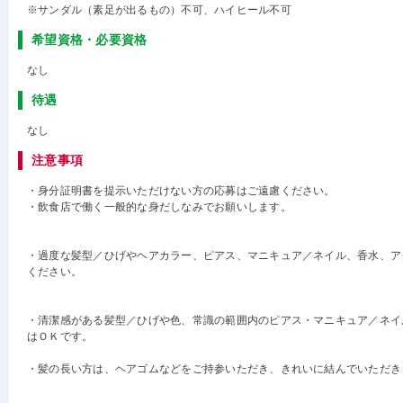
※サンダル（素足が出るもの）不可、ハイヒール不可
希望資格・必要資格
なし
待遇
なし
注意事項
・身分証明書を提示いただけない方の応募はご遠慮ください。
・飲食店で働く一般的な身だしなみでお願いします。
・過度な髪型／ひげやヘアカラー、ピアス、マニキュア／ネイル、香水、ア
ください。
・清潔感がある髪型／ひげや色、常識の範囲内のピアス・マニキュア／ネイ
はＯＫです。
・髪の長い方は、ヘアゴムなどをご持参いただき、きれいに結んでいただき