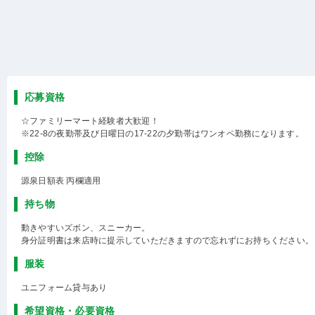
応募資格
☆ファミリーマート経験者大歓迎！
※22-8の夜勤帯及び日曜日の17-22の夕勤帯はワンオペ勤務になります。
控除
源泉日額表 丙欄適用
持ち物
動きやすいズボン、スニーカー。
身分証明書は来店時に提示していただきますので忘れずにお持ちください。
服装
ユニフォーム貸与あり
希望資格・必要資格