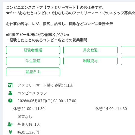
コンビニエンスストア【ファミリーマート】のお仕事です。
★:*:・°あなたとコンビに♪でおなじみのファミリーマートでのスタッフ募集☆:
お仕事内容は、レジ、接客、品出し、掃除などコンビニ業務全般
■応募アピール欄にぜひ記載ください■
・経験したことのあるコンビニ名とその就業期間
経験者優遇
男女歓迎
学生歓迎
制服貸与
髪型自由
ファミリーマート幡ヶ谷駅北口店
コンビニスタッフ
2026年06月07日(日) 08:00～17:00
休憩:11:00～11:30
休憩:14:00～14:30
残業なし
募集人数 1人
時給 1,226円