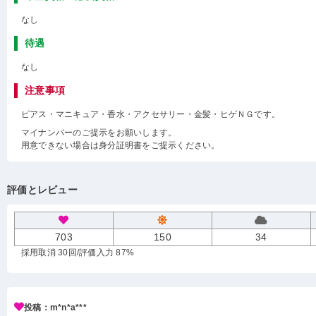
なし
待遇
なし
注意事項
ピアス・マニキュア・香水・アクセサリー・金髪・ヒゲＮＧです。
マイナンバーのご提示をお願いします。
用意できない場合は身分証明書をご提示ください。
評価とレビュー
703
150
34
採用取消 30回
/評価入力 87%
投稿：m*n*a***