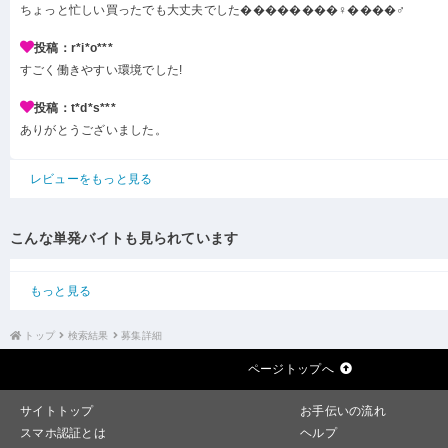
ちょっと忙しい買ったでも大丈夫でした��������‍♀️����‍♂️
投稿：r*i*o***
すごく働きやすい環境でした!
投稿：t*d*s***
ありがとうございました。
レビューをもっと見る
こんな単発バイトも見られています
もっと見る
トップ
検索結果
募集詳細
ページトップへ
サイトトップ
お手伝いの流れ
スマホ認証とは
ヘルプ