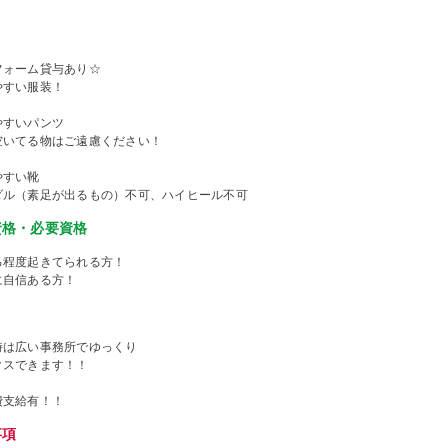
フォーム貸与あり☆
やすい服装！
やすいパンツ
空いてる物はご遠慮ください！
やすい靴
ダル（素足が出るもの）不可、ハイヒール不可
資格・必要資格
る程度起きてられる方！
に自信ある方！
時は広い事務所でゆっくり
クスできます！！
費支給有！！
事項