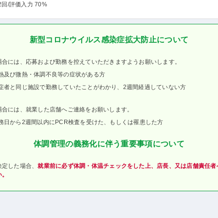
2回
/評価入力 70%
新型コロナウイルス感染症拡大防止について
場合には、応募および勤務を控えていただきますようお願いします。
熱及び微熱・体調不良等の症状がある方
症者と同じ施設で勤務していたことがわかり、2週間経過していない方
場合には、就業した店舗へご連絡をお願いします。
務日から2週間以内にPCR検査を受けた、もしくは罹患した方
体調管理の義務化に伴う重要事項について
決定した場合、
就業前に必ず体調・体温チェックをした上、店長、又は店舗責任者
い。