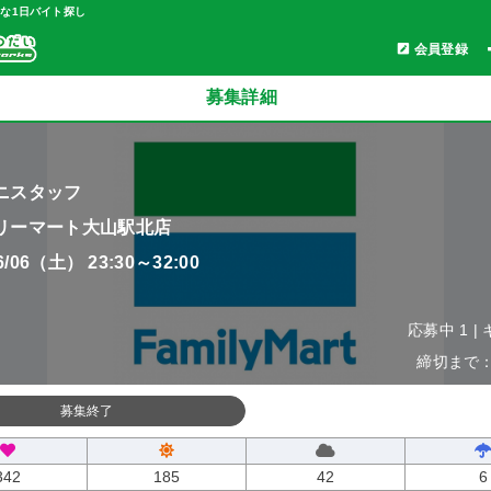
軽な1日バイト探し
会員登録
募集詳細
ニスタッフ
リーマート大山駅北店
06/06（土） 23:30～32:00
応募中 1 |
締切まで：0
募集終了
342
185
42
6