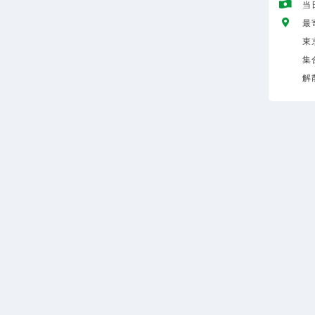
当
最
東
集
解