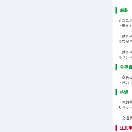
服装
☆ユニ
・動き
・動き
※穴が
・動き
※サン
希望
・夜あ
・体力
待遇
・休憩
リラッ
・交通
注意