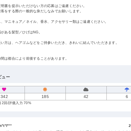
証明書を提示いただけない方の応募はご遠慮ください。
接客をする際の一般的な身だしなみでお願いします。
ス、マニキュア／ネイル、香水、アクセサリー類はご遠慮ください。
感がある髪型／ひげはNG。
長い方は、ヘアゴムなどをご持参いただき、きれいに結んでいただきます。
時間は都合により前後することがあります。
ビュー
342
185
42
6
 2回
/評価入力 70%
t*l***
2