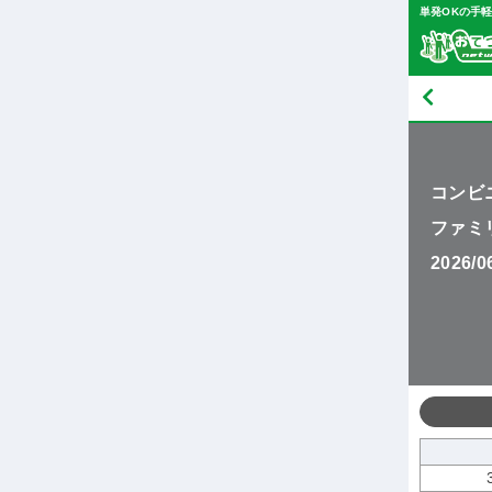
単発OKの手
コンビ
ファミ
2026/