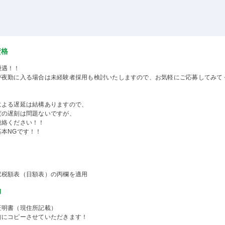
資格
優遇！！
が夜勤に入る場合は未経験者採用も検討いたしますので、お気軽にご応募してみて
による遅延は結構ありますので、
度の遅刻は問題ないですが、
連絡ください！！
基本NGです！！
収税額表（日額表）の丙欄を適用
物
証明書（現住所記載）
前にコピーさせていただきます！