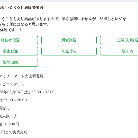
金払いＯＫ☆】経験者優遇！
いうこともあり納品がありますので、早さは問いませんが、品出しとレジを
もらう形にはなると思います。
名体制です！！
経験者優遇
男女歓迎
主婦(夫)歓
学生歓迎
制服貸与
駅チカ
髪型自由
ァミリーマート大山駅北店
ンビニスタッフ
26年06月06日(土) 23:30～32:00
:27:00～28:00
業なし
集人数 1人
 10,600円
00円まで実費支給