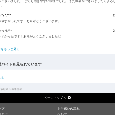
うございました。 とても働きやすい環境でした。 また機会がございましたらよろ
す。
s*.***
2
きやすかったです。ありがとうございます。
z*k***
2
やすかったです！ありがとうございました〇
ーをもっと見る
発バイトも見られています
見る
検索結果
募集詳細
ページトップへ
ップ
お手伝いの流れ
証とは
ヘルプ