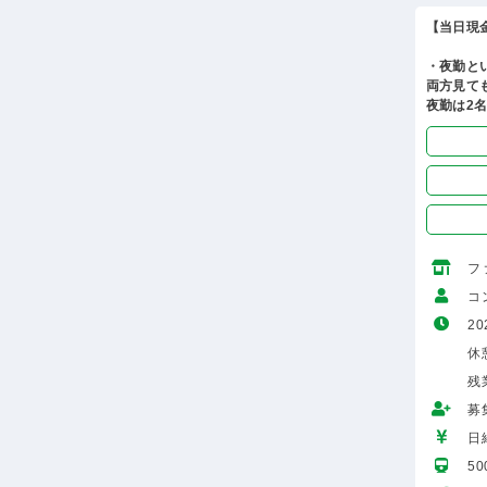
【当日現
・夜勤と
両方見て
夜勤は2
フ
コ
20
休憩
残
募
日給
5