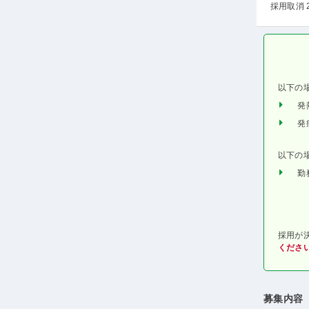
採用取消 
以下の
発
発
以下の
勤
採用が
くださ
募集内容