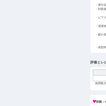
・身分
・対面
・ピア
・清潔
・髪の
・休憩
評価とレ
採用取消
投稿：m*