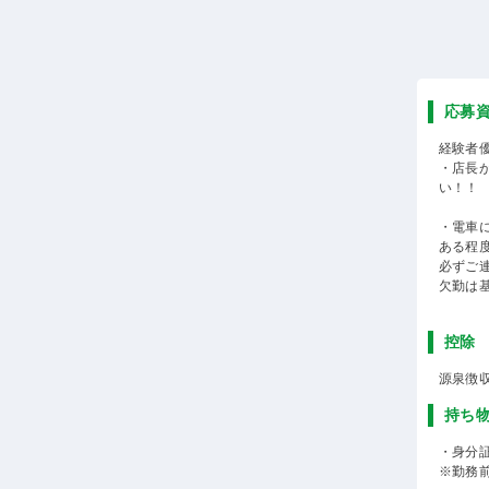
応募
経験者
・店長
い！！
・電車
ある程
必ずご
欠勤は
控除
源泉徴
持ち
・身分
※勤務