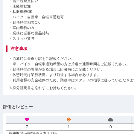
・当日現金支払い
・未経験歓迎
・私服勤務OK
・バイク・自動車・自転車通勤可
・勤務時間相談OK
・室内勤務のみ
・業務に必要な備品貸与
・スリッパ貸与
注意事項
・応募時に最寄り駅をご記載ください。
・車・バイク・自転車通勤希望の方は片道の通勤時間をご記載ください。
・勤務時間の希望がある場合は応募時にご記載ください。
・休憩時間は業務状況により前後する場合があります。
・利用者様の安全確保のため、勤務中はスタッフの指示に従っていただきま
※身分証明書を忘れずにお持ちください。
評価とレビュー
7
1
0
採用取消 --回
/評価入力 100%