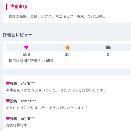
注意事項
過度の茶髪、金髪、ピアス、マニキュア、香水、ひげはNG。
評価とレビュー
538
33
3
採用取消 4回
/評価入力 65%
投稿：s*y*b***
今回もありがとうございました。 またよろしくお願いします。
投稿：a*m*s***
ありがとうございました！またお願いいたします！
投稿：m*j*9***
お疲れ様です。