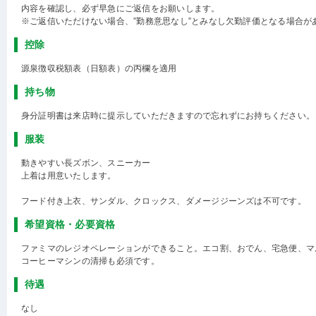
内容を確認し、必ず早急にご返信をお願いします。
※ご返信いただけない場合、”勤務意思なし”とみなし欠勤評価となる場合が
控除
源泉徴収税額表（日額表）の丙欄を適用
持ち物
身分証明書は来店時に提示していただきますので忘れずにお持ちください。
服装
動きやすい長ズボン、スニーカー
上着は用意いたします。
フード付き上衣、サンダル、クロックス、ダメージジーンズは不可です。
希望資格・必要資格
ファミマのレジオペレーションができること。エコ割、おでん、宅急便、マ
コーヒーマシンの清掃も必須です。
待遇
なし