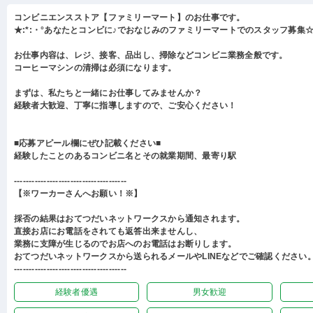
コンビニエンスストア【ファミリーマート】のお仕事です。
★:*:・°あなたとコンビに♪でおなじみのファミリーマートでのスタッフ募集☆:
お仕事内容は、レジ、接客、品出し、掃除などコンビニ業務全般です。
コーヒーマシンの清掃は必須になります。
まずは、私たちと一緒にお仕事してみませんか？
経験者大歓迎、丁寧に指導しますので、ご安心ください！
■応募アピール欄にぜひ記載ください■
経験したことのあるコンビニ名とその就業期間、最寄り駅
--------------------------------------
【※ワーカーさんへお願い！※】
採否の結果はおてつだいネットワークスから通知されます。
直接お店にお電話をされても返答出来ませんし、
業務に支障が生じるのでお店へのお電話はお断りします。
おてつだいネットワークスから送られるメールやLINEなどでご確認ください
--------------------------------------
経験者優遇
男女歓迎