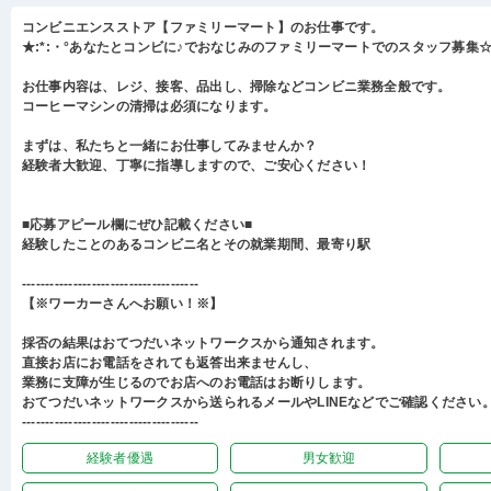
コンビニエンスストア【ファミリーマート】のお仕事です。
★:*:・°あなたとコンビに♪でおなじみのファミリーマートでのスタッフ募集☆:
お仕事内容は、レジ、接客、品出し、掃除などコンビニ業務全般です。
コーヒーマシンの清掃は必須になります。
まずは、私たちと一緒にお仕事してみませんか？
経験者大歓迎、丁寧に指導しますので、ご安心ください！
■応募アピール欄にぜひ記載ください■
経験したことのあるコンビニ名とその就業期間、最寄り駅
--------------------------------------
【※ワーカーさんへお願い！※】
採否の結果はおてつだいネットワークスから通知されます。
直接お店にお電話をされても返答出来ませんし、
業務に支障が生じるのでお店へのお電話はお断りします。
おてつだいネットワークスから送られるメールやLINEなどでご確認ください
--------------------------------------
経験者優遇
男女歓迎