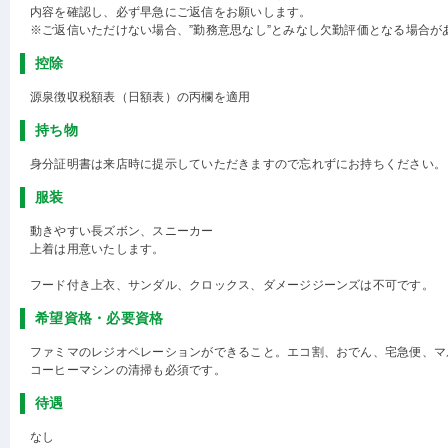
内容を確認し、必ず早急にご返信をお願いします。
※ご返信いただけない場合、”勤務意思なし”とみなし欠勤評価となる場合が
控除
源泉徴収税額表（日額表）の丙欄を適用
持ち物
身分証明書は来店時に提示していただきますので忘れずにお持ちください。
服装
動きやすい長ズボン、スニーカー
上着は用意いたします。
フード付き上衣、サンダル、クロックス、ダメージジーンズは不可です。
希望資格・必要資格
ファミマのレジオペレーションができること。エコ割、おでん、宅急便、マ
コーヒーマシンの清掃も必須です。
待遇
なし