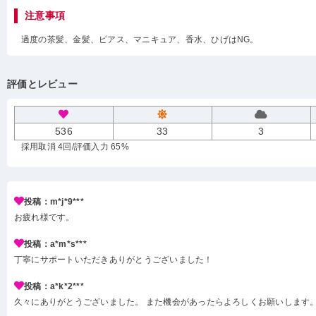
注意事項
過度の茶髪、金髪、ピアス、マニキュア、香水、ひげはNG。
評価とレビュー
536
33
3
採用取消 4回
/評価入力 65%
投稿：m*j*9***
お疲れ様です。
投稿：a*m*s***
丁寧にサポートいただきありがとうございました！
投稿：a*k*2***
久々にありがとうございました。 また機会があったらよろしくお願いします