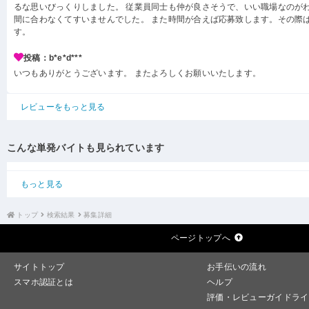
るな思いびっくりしました。 従業員同士も仲が良さそうで、いい職場なのがわ
間に合わなくてすいませんでした。 また時間が合えば応募致します。その際
す。
投稿：b*e*d***
いつもありがとうございます。 またよろしくお願いいたします。
レビューをもっと見る
こんな単発バイトも見られています
もっと見る
トップ
検索結果
募集詳細
ページトップへ
サイトトップ
お手伝いの流れ
スマホ認証とは
ヘルプ
評価・レビューガイドライ