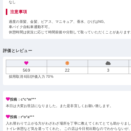
なし
注意事項
過度の茶髪、金髪、ピアス、マニキュア、香水、ひげはNG。
車バイク自転車通勤不可。
休憩時間は状況に応じて時間前後や分割して取っていただくことがあります
評価とレビュー
569
22
3
採用取消 6回
/評価入力 70%
投稿：c*c*m***
本日は大変お世話になりました。また是非宜しくお願い致します。
投稿：r*o*a***
入れ替わりで上がる方がわざわざ場所を丁寧に教えてくれてとても助かりまし
トイレ休憩など気を遣ってくれた。 この店は今日初出勤なのでわからないが、