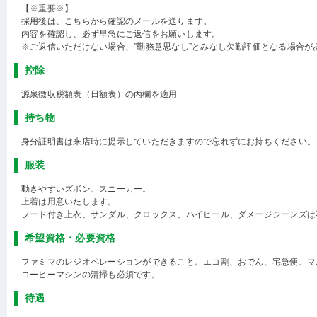
【※重要※】
採用後は、こちらから確認のメールを送ります。
内容を確認し、必ず早急にご返信をお願いします。
※ご返信いただけない場合、”勤務意思なし”とみなし欠勤評価となる場合が
控除
源泉徴収税額表（日額表）の丙欄を適用
持ち物
身分証明書は来店時に提示していただきますので忘れずにお持ちください。
服装
動きやすいズボン、スニーカー。
上着は用意いたします。
フード付き上衣、サンダル、クロックス、ハイヒール、ダメージジーンズは
希望資格・必要資格
ファミマのレジオペレーションができること。エコ割、おでん、宅急便、マ
コーヒーマシンの清掃も必須です。
待遇