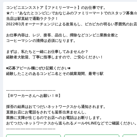
コンビニエンスストア【ファミリーマート】のお仕事です。
★:*:・°あなたとコンビに♪でおなじみのファミリーマートでのスタッフ募集☆:
当店は駅直結で通勤ラクラク！
2022年3月オーナーチェンジによる改装もし、ピカピカの明るい雰囲気のお
お仕事内容は、レジ、接客、品出し、掃除などコンビニ業務全般と
コーヒーマシンの清掃は必須になります。
まずは、私たちと一緒にお仕事してみませんか？
経験者大歓迎、丁寧に指導しますので、ご安心ください！
■応募アピール欄にぜひ記載ください■
経験したことのあるコンビニ名とその就業期間、最寄り駅
--------------------------------------
【※ワーカーさんへお願い！※】
採否の結果はおてつだいネットワークスから通知されます。
直接お店にお電話をされても返答出来ませんし、
業務に支障が生じるのでお店へのお電話はお断りします。
おてつだいネットワークスから送られるメールやLINEなどでご確認ください
--------------------------------------