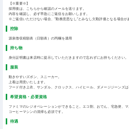
【※重要※】
採用後は、こちらから確認のメールを送ります。
内容を確認し、必ず早急にご返信をお願いします。
※ご返信いただけない場合、”勤務意思なし”とみなし欠勤評価となる場合が
控除
源泉徴収税額表（日額表）の丙欄を適用
持ち物
身分証明書は来店時に提示していただきますので忘れずにお持ちください。
服装
動きやすいズボン、スニーカー。
上着は用意いたします。
フード付き上衣、サンダル、クロックス、ハイヒール、ダメージジーンズは
希望資格・必要資格
ファミマのレジオペレーションができること。エコ割、おでん、宅急便、マ
コーヒーマシンの清掃も必須です。
待遇