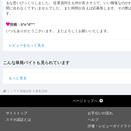
るな思いびっくりしました。 従業員同士も仲が良さそうで、いい職場なのがわ
間に合わなくてすいませんでした。 また時間が合えば応募致します。その際
す。
投稿：b*e*d***
いつもありがとうございます。 またよろしくお願いいたします。
レビューをもっと見る
こんな単発バイトも見られています
もっと見る
トップ
検索結果
募集詳細
ページトップへ
サイトトップ
お手伝いの流れ
スマホ認証とは
ヘルプ
評価・レビューガイドライ