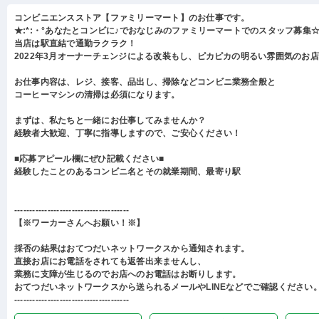
コンビニエンスストア【ファミリーマート】のお仕事です。
★:*:・°あなたとコンビに♪でおなじみのファミリーマートでのスタッフ募集☆:
当店は駅直結で通勤ラクラク！
2022年3月オーナーチェンジによる改装もし、ピカピカの明るい雰囲気のお
お仕事内容は、レジ、接客、品出し、掃除などコンビニ業務全般と
コーヒーマシンの清掃は必須になります。
まずは、私たちと一緒にお仕事してみませんか？
経験者大歓迎、丁寧に指導しますので、ご安心ください！
■応募アピール欄にぜひ記載ください■
経験したことのあるコンビニ名とその就業期間、最寄り駅
--------------------------------------
【※ワーカーさんへお願い！※】
採否の結果はおてつだいネットワークスから通知されます。
直接お店にお電話をされても返答出来ませんし、
業務に支障が生じるのでお店へのお電話はお断りします。
おてつだいネットワークスから送られるメールやLINEなどでご確認ください
--------------------------------------