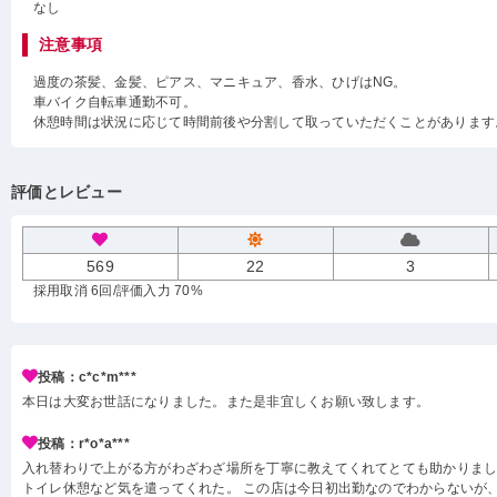
なし
注意事項
過度の茶髪、金髪、ピアス、マニキュア、香水、ひげはNG。
車バイク自転車通勤不可。
休憩時間は状況に応じて時間前後や分割して取っていただくことがあります
評価とレビュー
569
22
3
採用取消 6回
/評価入力 70%
投稿：c*c*m***
本日は大変お世話になりました。また是非宜しくお願い致します。
投稿：r*o*a***
入れ替わりで上がる方がわざわざ場所を丁寧に教えてくれてとても助かりまし
トイレ休憩など気を遣ってくれた。 この店は今日初出勤なのでわからないが、