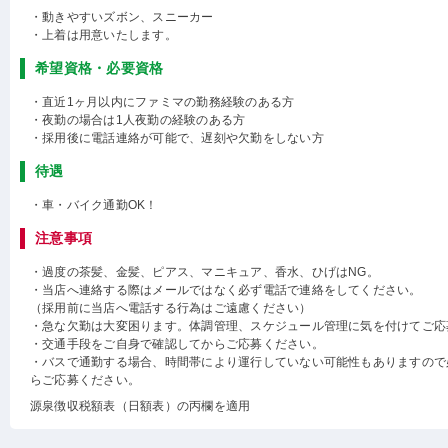
・動きやすいズボン、スニーカー
・上着は用意いたします。
希望資格・必要資格
・直近1ヶ月以内にファミマの勤務経験のある方
・夜勤の場合は1人夜勤の経験のある方
・採用後に電話連絡が可能で、遅刻や欠勤をしない方
待遇
・車・バイク通勤OK！
注意事項
・過度の茶髪、金髪、ピアス、マニキュア、香水、ひげはNG。
・当店へ連絡する際はメールではなく必ず電話で連絡をしてください。
（採用前に当店へ電話する行為はご遠慮ください）
・急な欠勤は大変困ります。体調管理、スケジュール管理に気を付けてご応
・交通手段をご自身で確認してからご応募ください。
・バスで通勤する場合、時間帯により運行していない可能性もありますので
らご応募ください。
源泉徴収税額表（日額表）の丙欄を適用