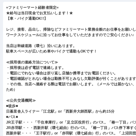
=ファミリーマート経験者限定=
★給与は当日現金でお支払いします！★
【車・バイク通勤OK!!】
レジ、接客、品出し、掃除などファミリーマート業務全般のお仕事をお願い
ワークスケジュールに沿ってお仕事をしていただきますのでご安心ください♪
当店は幹線道路（環七）沿いにあります。
駐車スペースが広いため車やバイクで通勤もOKです！
≪採用後の連絡方法について≫
・採用後は必ず電話で連絡します。
・電話にでれない場合は折り返し店舗か携帯までお電話ください。
・電話確認がとれない場合は勤務不可とみなし欠勤評価が付くことがありま
・その他、当店へ連絡する際は電話でお願いします。（メールでは届かない
ため）
≪公共交通機関≫
■徒歩■
日暮里舎人ライナー「江北駅」or「西新井大師西駅」から約15分
■バス■
JR王子駅・・・「千住車庫行」or「足立区役所行」のバス。「椿一丁目」バ
JR赤羽駅・・・西新井駅（環七経由）行のバス。「椿一丁目」バス停下車す
西新井駅・・・「王子駅行」or「赤羽駅（環七経由）行」のバス。「上沼田