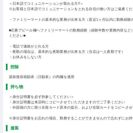
＜日本語でコミュニケーションが取れる方!!＞
※お客様と日本語でコミュニケーションをとれる自信の無い方はご遠慮くだ
・ファミリーマートの基本的な業務が出来る方（直近1ヶ月以内に勤務経験
■応募アピール欄へファミリーマートの勤務経験（経験年数や業務内容など
ください■
・電話で連絡がとれる方
・夜勤の場合は、基本的な夜勤業務が出来る方（当店は一人夜勤です）
・お休みをしない方
控除
源泉徴収税額表（日額表）の丙欄を適用
持ち物
＜身分証明書を必ず持参してください＞
・身分証明書は来店時にコピーさせていただきますのでご了承ください
・外国籍の方に限り在留カード原本の提示、および在留カードをコピーさせ
※身分証明書をお忘れの場合、勤務することができませんので忘れずにお持
服装