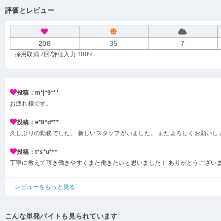
評価とレビュー
208
35
7
採用取消 7回
/評価入力 100%
投稿：m*j*9***
お疲れ様です。
投稿：e*8*d***
久しぶりの勤務でした。 新しいスタッフがいました。 またよろしくお願いし
投稿：t*s*u***
丁寧に教えて頂き働きやすくまた働きたいと思いました！ ありがとうござい
レビューをもっと見る
こんな単発バイトも見られています