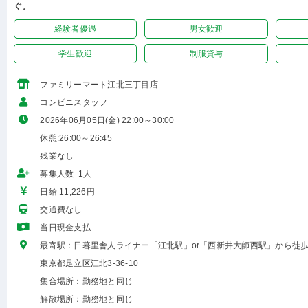
ぐ。
経験者優遇
男女歓迎
学生歓迎
制服貸与
ファミリーマート江北三丁目店
コンビニスタッフ
2026年06月05日(金) 22:00～30:00
休憩:26:00～26:45
残業なし
募集人数 1人
日給 11,226円
交通費なし
当日現金支払
最寄駅：日暮里舎人ライナー「江北駅」or「西新井大師西駅」から徒歩
東京都足立区江北3-36-10
集合場所：勤務地と同じ
解散場所：勤務地と同じ