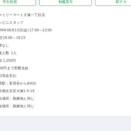
学生歓迎
制服貸与
駅チカ
ァミリーマート大塚一丁目店
ンビニスタッフ
26年06月12日(金) 17:00～22:00
:19:00～19:15
業なし
集人数 1人
 1,250円
000円まで実費支給
日現金支払
寄駅：茗荷谷から約4分
京都文京区大塚1-5-18
合場所：勤務地と同じ
散場所：勤務地と同じ