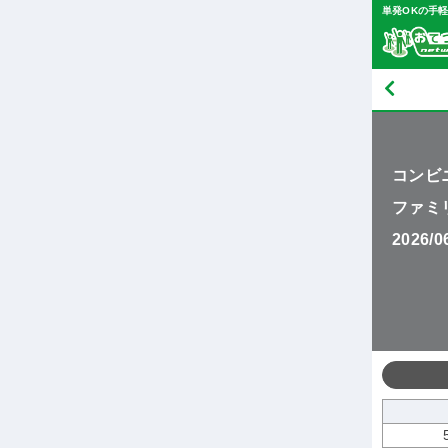
単発OKの手
コンビ
ファミ
2026/