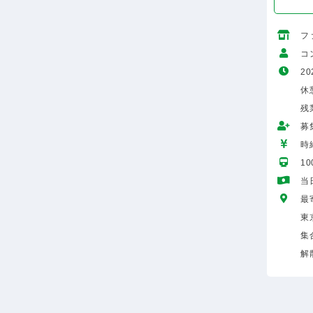
フ
コ
20
休憩
残
募
時給
1
当
最
東
集
解