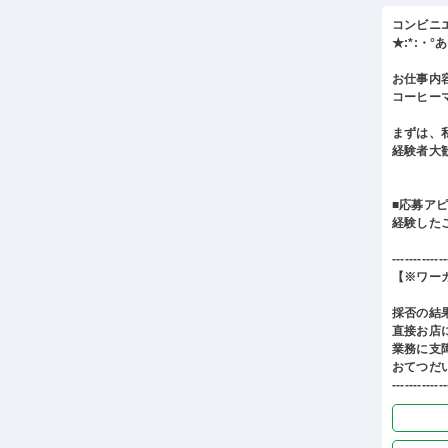
コンビニ
★:*:・
お仕事内
コーヒー
まずは、
経験者大
■応募ア
経験した
-------------
【※ワー
採否の結
直接お店
業務に支
おてつだ
-------------