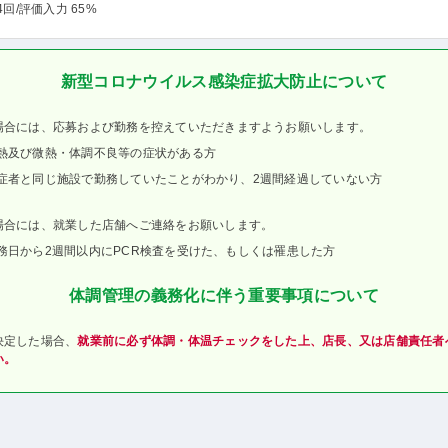
4回
/評価入力 65%
新型コロナウイルス感染症拡大防止について
場合には、応募および勤務を控えていただきますようお願いします。
熱及び微熱・体調不良等の症状がある方
症者と同じ施設で勤務していたことがわかり、2週間経過していない方
場合には、就業した店舗へご連絡をお願いします。
務日から2週間以内にPCR検査を受けた、もしくは罹患した方
体調管理の義務化に伴う重要事項について
決定した場合、
就業前に必ず体調・体温チェックをした上、店長、又は店舗責任者
い。