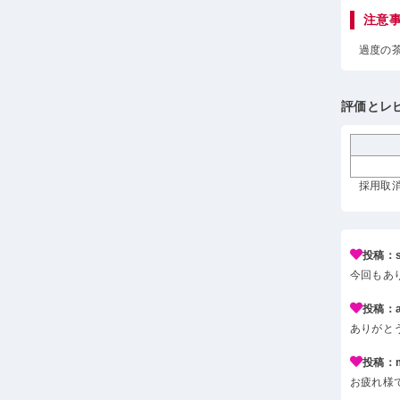
注意
過度の
評価とレ
採用取消
投稿：s*
今回もあ
投稿：a*
ありがと
投稿：m*
お疲れ様