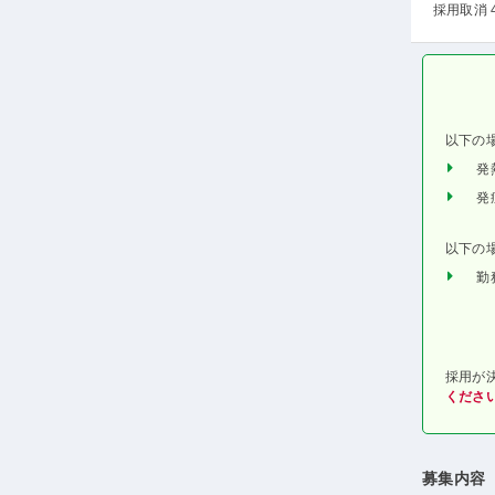
採用取消 
以下の
発
発
以下の
勤
採用が
くださ
募集内容