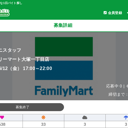
軽な1日バイト探し
会員登録
募集詳細
ニスタッフ
リーマート大塚一丁目店
06/12（金） 17:00～22:00
応募中 0 |
締切まで：0
募集終了
538
33
3
3