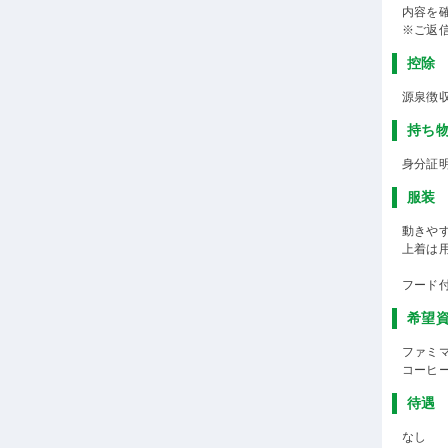
内容を
※ご返
控除
源泉徴
持ち
身分証
服装
動きや
上着は
フード
希望
ファミ
コーヒ
待遇
なし