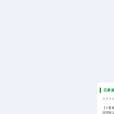
応募
☆ファ
【※重
採用後