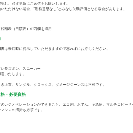
確認し、必ず早急にご返信をお願いします。
信いただけない場合、”勤務意思なし”とみなし欠勤評価となる場合があります。
収税額表（日額表）の丙欄を適用
物
明書は来店時に提示していただきますので忘れずにお持ちください。
すい長ズボン、スニーカー
用意いたします。
付き上衣、サンダル、クロックス、ダメージジーンズは不可です。
資格・必要資格
マのレジオペレーションができること。エコ割、おでん、宅急便、マルチコピーサ
ーマシンの清掃も必須です。