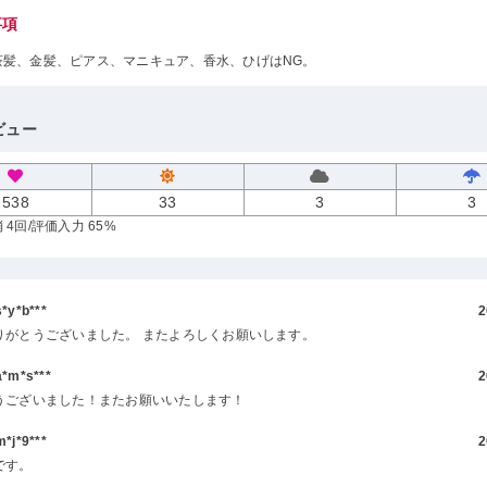
事項
茶髪、金髪、ピアス、マニキュア、香水、ひげはNG。
ビュー
538
33
3
3
 4回
/評価入力 65%
y*b***
2
りがとうございました。 またよろしくお願いします。
m*s***
2
うございました！またお願いいたします！
j*9***
2
です。