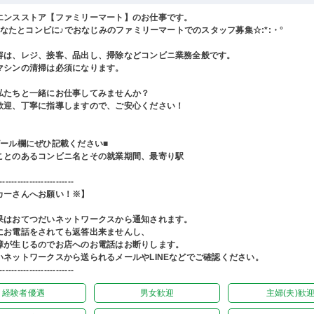
エンスストア【ファミリーマート】のお仕事です。
°あなたとコンビに♪でおなじみのファミリーマートでのスタッフ募集☆:*:・°
容は、レジ、接客、品出し、掃除などコンビニ業務全般です。
マシンの清掃は必須になります。
私たちと一緒にお仕事してみませんか？
歓迎、丁寧に指導しますので、ご安心ください！
ピール欄にぜひ記載ください■
ことのあるコンビニ名とその就業期間、最寄り駅
-------------------------
カーさんへお願い！※】
果はおてつだいネットワークスから通知されます。
にお電話をされても返答出来ませんし、
障が生じるのでお店へのお電話はお断りします。
いネットワークスから送られるメールやLINEなどでご確認ください。
-------------------------
経験者優遇
男女歓迎
主婦(夫)歓