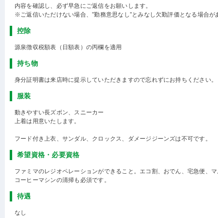
内容を確認し、必ず早急にご返信をお願いします。
※ご返信いただけない場合、”勤務意思なし”とみなし欠勤評価となる場合が
控除
源泉徴収税額表（日額表）の丙欄を適用
持ち物
身分証明書は来店時に提示していただきますので忘れずにお持ちください。
服装
動きやすい長ズボン、スニーカー
上着は用意いたします。
フード付き上衣、サンダル、クロックス、ダメージジーンズは不可です。
希望資格・必要資格
ファミマのレジオペレーションができること。エコ割、おでん、宅急便、マ
コーヒーマシンの清掃も必須です。
待遇
なし