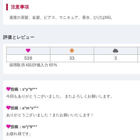
注意事項
過度の茶髪、金髪、ピアス、マニキュア、香水、ひげはNG。
評価とレビュー
538
33
3
採用取消 4回
/評価入力 65%
投稿：s*y*b***
今回もありがとうございました。 またよろしくお願いします。
投稿：a*m*s***
ありがとうございました！またお願いいたします！
投稿：m*j*9***
お疲れ様です。