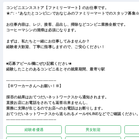
コンビニエンスストア【ファミリーマート】のお仕事です。
★:*:・°あなたとコンビに♪でおなじみのファミリーマートでのスタッフ募集☆:
お仕事内容は、レジ、接客、品出し、掃除などコンビニ業務全般です。
コーヒーマシンの清掃は必須になります。
まずは、私たちと一緒にお仕事してみませんか？
経験者大歓迎、丁寧に指導しますので、ご安心ください！
■応募アピール欄にぜひ記載ください■
経験したことのあるコンビニ名とその就業期間、最寄り駅
--------------------------------------
【※ワーカーさんへお願い！※】
採否の結果はおてつだいネットワークスから通知されます。
直接お店にお電話をされても返答出来ませんし、
業務に支障が生じるのでお店へのお電話はお断りします。
おてつだいネットワークスから送られるメールやLINEなどでご確認ください
--------------------------------------
経験者優遇
男女歓迎