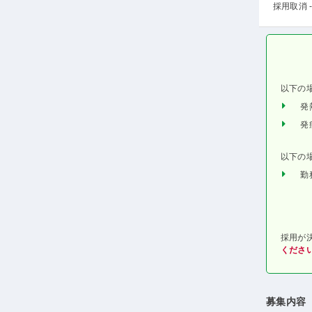
採用取消 -
以下の
発
発
以下の
勤
採用が
くださ
募集内容