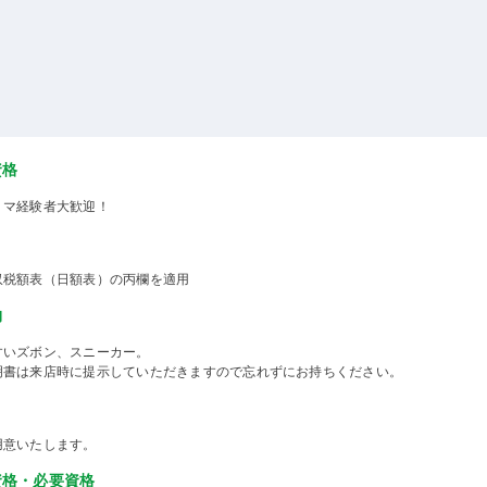
資格
ミマ経験者大歓迎！
収税額表（日額表）の丙欄を適用
物
すいズボン、スニーカー。
明書は来店時に提示していただきますので忘れずにお持ちください。
用意いたします。
資格・必要資格