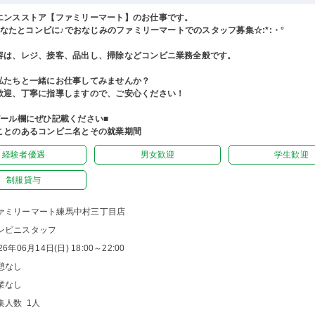
エンスストア【ファミリーマート】のお仕事です。
°あなたとコンビに♪でおなじみのファミリーマートでのスタッフ募集☆:*:・°
容は、レジ、接客、品出し、掃除などコンビニ業務全般です。
私たちと一緒にお仕事してみませんか？
歓迎、丁寧に指導しますので、ご安心ください！
ピール欄にぜひ記載ください■
ことのあるコンビニ名とその就業期間
経験者優遇
男女歓迎
学生歓迎
制服貸与
ァミリーマート練馬中村三丁目店
ンビニスタッフ
26年06月14日(日) 18:00～22:00
憩なし
業なし
集人数 1人