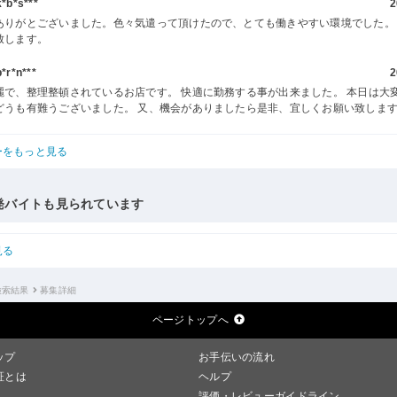
b*s***
2
ありがとございました。色々気遣って頂けたので、とても働きやすい環境でした。
致します。
r*n***
2
麗で、整理整頓されているお店です。 快適に勤務する事が出来ました。 本日は大
どうも有難うございました。 又、機会がありましたら是非、宜しくお願い致しま
ーをもっと見る
発バイトも見られています
見る
検索結果
募集詳細
ページトップへ
ップ
お手伝いの流れ
証とは
ヘルプ
評価・レビューガイドライン