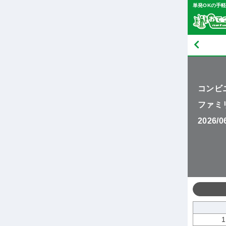
単発OKの手
コンビ
ファミ
2026/
1