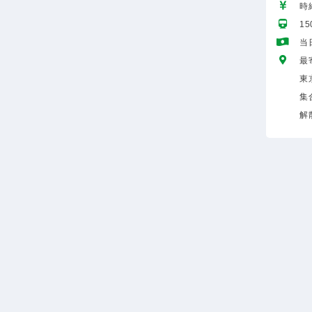
時給
1
当
最
東
集
解