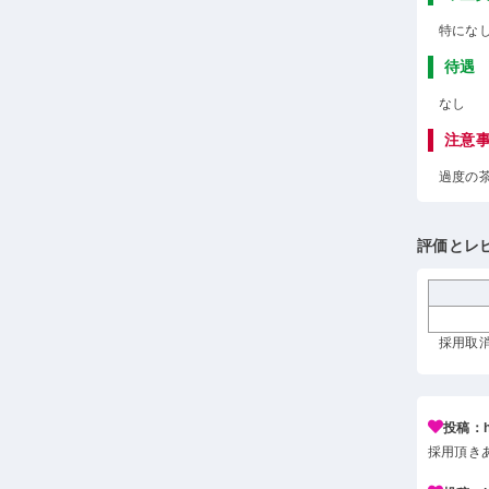
特にな
待遇
なし
注意
過度の
評価とレ
採用取消 
投稿：h*
採用頂き