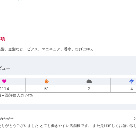
し
事項
茶髪、金髪など、ピアス、マニキュア、香水、ひげはNG。
ビュー
1114
51
2
4
--回
/評価入力 74%
r*m***
2
ありがとうございました とても働きやすい店舗様です。 また是非宜しくお願い致