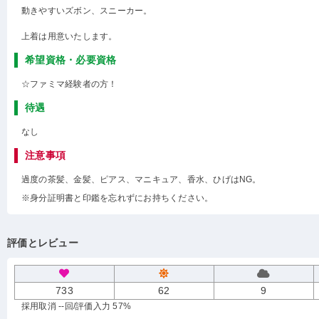
動きやすいズボン、スニーカー。
上着は用意いたします。
希望資格・必要資格
☆ファミマ経験者の方！
待遇
なし
注意事項
過度の茶髪、金髪、ピアス、マニキュア、香水、ひげはNG。
※身分証明書と印鑑を忘れずにお持ちください。
評価とレビュー
733
62
9
採用取消 --回
/評価入力 57%