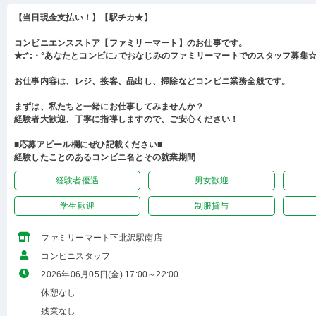
【当日現金支払い！】【駅チカ★】
コンビニエンスストア【ファミリーマート】のお仕事です。
★:*:・°あなたとコンビに♪でおなじみのファミリーマートでのスタッフ募集☆:
お仕事内容は、レジ、接客、品出し、掃除などコンビニ業務全般です。
まずは、私たちと一緒にお仕事してみませんか？
経験者大歓迎、丁寧に指導しますので、ご安心ください！
■応募アピール欄にぜひ記載ください■
経験したことのあるコンビニ名とその就業期間
経験者優遇
男女歓迎
学生歓迎
制服貸与
ファミリーマート下北沢駅南店
コンビニスタッフ
2026年06月05日(金) 17:00～22:00
休憩なし
残業なし