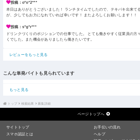
投稿：o*o*2***
本日はありがとうございました！ ランチタイムでしたので、テキパキ出来て
が、少しでもお力になれていれば幸いです！ またよろしくお願いします！！
投稿：s*g*r***
ドリンクづくりのポジションでの仕事でした。 とても働きやすく従業員の方
くでした。また機会がありましたら働きたいです。
レビューをもっと見る
こんな単発バイトも見られています
もっと見る
トップ
検索結果
募集詳細
ページトップへ
サイトトップ
お手伝いの流れ
スマホ認証とは
ヘルプ