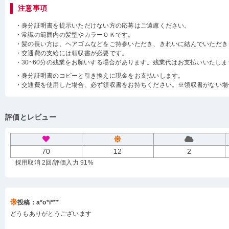
注意事項
・身分証明書を提示いただけない方の応募はご遠慮ください。
・常識の範囲内の髪型やカラーＯＫです。
・髪の長い方は、ヘアゴムなどをご持参いただき、きれいに結んでいただき
・交通費の支給には領収書が必要です。
・30~60分の残業をお願いする場合があります。残業代はお支払いいたしま
・身分証明書のコピーと引き換えに現金をお支払いします。
・交通費を使用した場合、必ず領収書をお持ちください。※領収書がない場
評価とレビュー
70
12
2
採用取消 2回
/評価入力 91%
投稿：a*o*i***
どうもありがとうございます