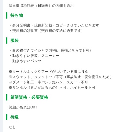
源泉徴収税額表（日額表）の丙欄を適用
持ち物
・身分証明書（現住所記載）コピーさせていただきます
・交通費の領収書（交通費の支給に必要です）
服装
・白の襟付きワイシャツ(半袖、長袖どちらでも可)
・動きやすい服装、スニーカー
・動きやすいパンツ
※タートルネックやフードがついている服はＮＧ
※スウェット、タンクトップ不可（事故防止、安全衛生のため）
※ダメージ加工、半パン／短パン、スカート不可
※サンダル（素足が出るもの）不可、ハイヒール不可
希望資格・必要資格
笑顔があればOk！
待遇
なし